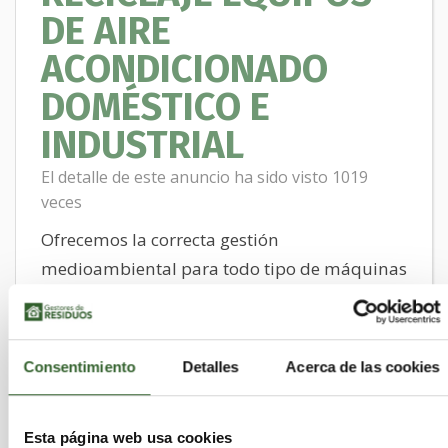
DE AIRE
ACONDICIONADO
DOMÉSTICO E
INDUSTRIAL
El detalle de este anuncio ha sido visto 1019
veces
Ofrecemos la correcta gestión
medioambiental para todo tipo de máquinas
de Aire Acondicionado tanto domésticas
como industriales. Estos equipos contienen
residuos peligrosos: Aceites y Gases
Consentimiento
Detalles
Acerca de las cookies
Fluorados.
La correcta gestión incluye: El transporte con
Esta página web usa cookies
transportistas autorizados de residuos