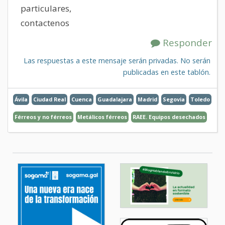
particulares,
contactenos
Responder
Las respuestas a este mensaje serán privadas. No serán
publicadas en este tablón.
Ávila
Ciudad Real
Cuenca
Guadalajara
Madrid
Segovia
Toledo
Férreos y no férreos
Metálicos férreos
RAEE. Equipos desechados