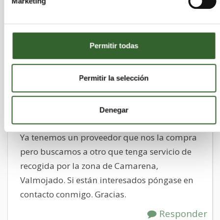
Marketing
70 - 100 baterías
cada tres meses
Permitir todas
El detalle de este anuncio ha sido visto 535 veces
Permitir la selección
Hola somos un grupo de talleres y
disponemos de gran cantidad de baterías de
coches usadas. Alrededor de 70 a 100
Denegar
baterías de distintos tamaños cada trimestre.
Ya tenemos un proveedor que nos la compra
pero buscamos a otro que tenga servicio de
recogida por la zona de Camarena,
Valmojado. Si están interesados póngase en
contacto conmigo. Gracias.
Responder