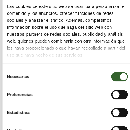
peligrosos emitiendo la documentación
Las cookies de este sitio web se usan para personalizar el
contenido y los anuncios, ofrecer funciones de redes
necesaria (DI), Tratamiento en planta,
sociales y analizar el tráfico. Además, compartimos
Emisión de certificados.
información sobre el uso que haga del sitio web con
OFERTA: Gestión de Botellas de Gases
nuestros partners de redes sociales, publicidad y análisis
Fluorados GRATUITA siempre...
web, quienes pueden combinarla con otra información que
les haya proporcionado o que hayan recopilado a partir del
Responder
uso que haya hecho de sus servicios.
Las respuestas a este mensaje serán privadas. No serán
publicadas en este tablón.
Selección
Necesarias
de
consentimiento
Ciudad Real
Guadalajara
Madrid
Toledo
Valencia/València
Preferencias
RAEE. Equipos desechados
Estadística
Publicado desde:
jueves 29 de agosto de 2019
Venta