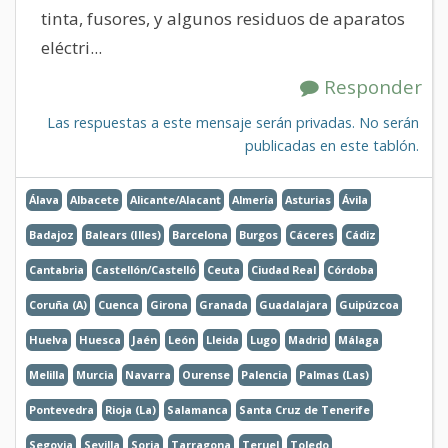
tinta, fusores, y algunos residuos de aparatos
eléctri...
Responder
Las respuestas a este mensaje serán privadas. No serán
publicadas en este tablón.
Álava
Albacete
Alicante/Alacant
Almería
Asturias
Ávila
Badajoz
Balears (Illes)
Barcelona
Burgos
Cáceres
Cádiz
Cantabria
Castellón/Castelló
Ceuta
Ciudad Real
Córdoba
Coruña (A)
Cuenca
Girona
Granada
Guadalajara
Guipúzcoa
Huelva
Huesca
Jaén
León
Lleida
Lugo
Madrid
Málaga
Melilla
Murcia
Navarra
Ourense
Palencia
Palmas (Las)
Pontevedra
Rioja (La)
Salamanca
Santa Cruz de Tenerife
Segovia
Sevilla
Soria
Tarragona
Teruel
Toledo