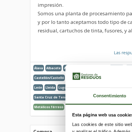
impresión.
Somos una planta de procesamiento para
y por lo tanto aceptamos todo tipo de c
residual, cartuchos de tinta, fusores, y 
Las respu
Álava
Albacete
Alicante/Alacant
Almería
Asturias
Ávi
Castellón/Castelló
Ceuta
Ciudad Real
Córdoba
Coruña 
León
Lleida
Lugo
Madrid
Málaga
Melilla
Murcia
Na
Consentimiento
Santa Cruz de Tenerife
Segovia
Sevilla
Soria
Tarrago
Metálicos férreos
Plásticos
RAEE. Equipos desechados
Esta página web usa cookie
Las cookies de este sitio we
Compra
y analizar el tráfico. Ademá