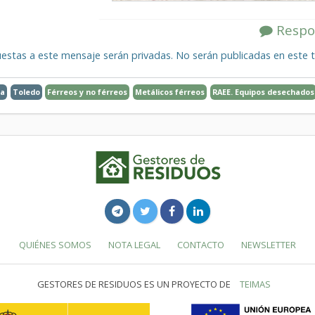
Respo
estas a este mensaje serán privadas. No serán publicadas en este t
ia
Toledo
Férreos y no férreos
Metálicos férreos
RAEE. Equipos desechados
QUIÉNES SOMOS
NOTA LEGAL
CONTACTO
NEWSLETTER
GESTORES DE RESIDUOS ES UN PROYECTO DE
TEIMAS