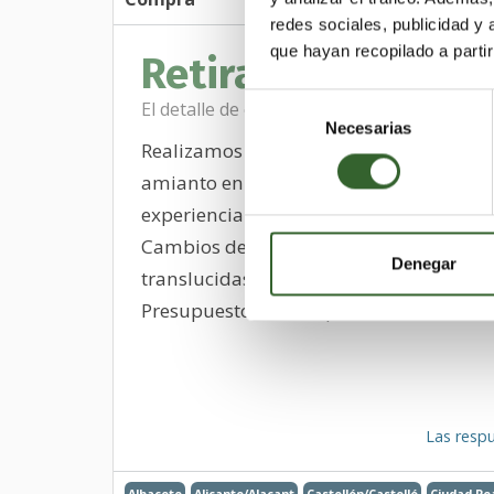
redes sociales, publicidad y
que hayan recopilado a parti
Retirada de Urali
Selección
El detalle de este anuncio ha sido visto 466
Necesarias
de
Realizamos retirada de Uralita, fibroce
consentimiento
amianto en toda España. Empresa con 
experiencia y registrada en el RERA.
Cambios de techos y cubiertas, canalone
Denegar
translucidas, etc. Trabajos verticales y e
Presupuesto sin compromiso.
Las respu
Albacete
Alicante/Alacant
Castellón/Castelló
Ciudad Re