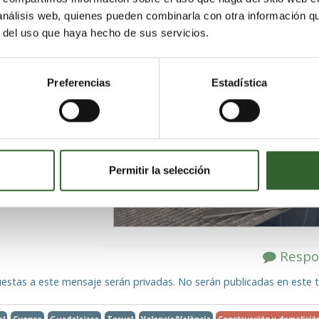
 análisis web, quienes pueden combinarla con otra información q
r del uso que haya hecho de sus servicios.
ta en toda España
 veces
Preferencias
Estadística
mento y
dilatada
s, bajantes,
Permitir la selección
n altura.
Respo
estas a este mensaje serán privadas. No serán publicadas en este t
al
Cuenca
Guadalajara
Teruel
Valencia/València
Construcción y demolició