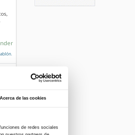
os,
r
nder
ablón.
Jaén
Acerca de las cookies
za
 funciones de redes sociales
e 2024
con nuestros partners de