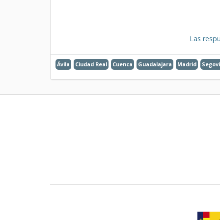
Las respu
Ávila
Ciudad Real
Cuenca
Guadalajara
Madrid
Segov