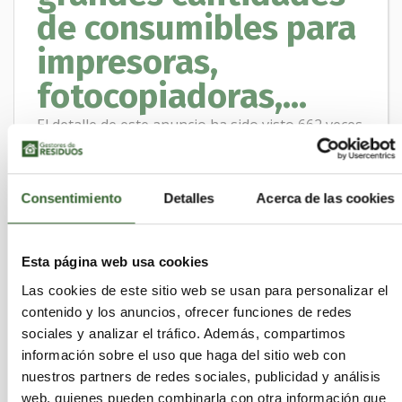
de consumibles para
impresoras,
fotocopiadoras,...
El detalle de este anuncio ha sido visto 662 veces
Ofrecemos nuestro servicio de recogida y
reciclaje de pequeñas y grandes cantidades
Consentimiento
Detalles
Acerca de las cookies
de consumibles para impresoras,
fotocopiadoras, consumibles de plotters y
otros residuos de impresión.
Esta página web usa cookies
Somos una planta de procesamiento para la
Las cookies de este sitio web se usan para personalizar el
contenido y los anuncios, ofrecer funciones de redes
recuperación de materias primas, metales y
sociales y analizar el tráfico. Además, compartimos
plásticos, y por lo tanto aceptamos todo tipo
información sobre el uso que haga del sitio web con
de cartuchos: reciclados, compatibles,
nuestros partners de redes sociales, publicidad y análisis
contenedores de tóner residual, cartuchos de
web, quienes pueden combinarla con otra información que