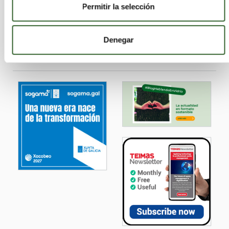
Permitir la selección
Valencia/València
Valladolid
Vizcaya
Zamora
Zaragoza
Metálicos férreos
Plásticos
RAEE. Equipos desechados
Denegar