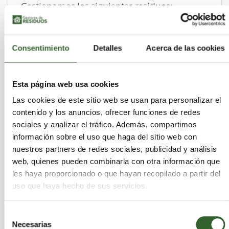
Gestionamos los siguientes residuos:
· 19 12 11*Otros residuos(incluidas mezclas
de materiales) procedente del tratamiento
Consentimiento
Detalles
Acerca de las cookies
mecánico de residuos que contiene sustancia
peligrosas.
· 19 12 12 Otros residuos (incluidas mezcla de
Esta página web usa cookies
materiales) procedentes del tratamiento
Las cookies de este sitio web se usan para personalizar el
mecánico de residuos distintos de los
contenido y los anuncios, ofrecer funciones de redes
especificados en el código 19 12 11
sociales y analizar el tráfico. Además, compartimos
información sobre el uso que haga del sitio web con
• 12 01 01 - Limadura y virutas de metales
nuestros partners de redes sociales, publicidad y análisis
férreos
web, quienes pueden combinarla con otra información que
• 12 01 02 - Polvo y partículas de metales
les haya proporcionado o que hayan recopilado a partir del
férreos
uso que haya hecho de sus servicios.
• 12...
Selección
Responder
Necesarias
de