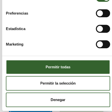
Las respuestas a este mensaje serán privadas. No serán
consentimiento
publicadas en este tablón.
Preferencias
Cádiz
Huelva
Sevilla
Alimenticios
Caucho
Estadística
Construcción y demolición
Domésticos
Férreos y no férreos
Heces, orina y estiércol
Madera
Metálicos férreos
Marketing
Metálicos no férreos
Mezclados
Otros minerales
Papel y cartón
Plásticos
RAEE. Equipos desechados
Separación
Suelos
Textil
Permitir todas
Vegetales
Vehículos
Vidrio
Permitir la selección
Denegar