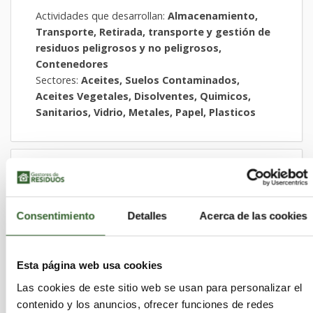
Actividades que desarrollan:
Almacenamiento,
Transporte, Retirada, transporte y gestión de
residuos peligrosos y no peligrosos,
Contenedores
Sectores:
Aceites, Suelos Contaminados,
Aceites Vegetales, Disolventes, Quimicos,
Sanitarios, Vidrio, Metales, Papel, Plasticos
ACERINOX S.A.
Cádiz
Barrios (Los) | Trabaja en
Consentimiento
Detalles
Acerca de las cookies
Actividades que desarrollan:
Recuperación,
Almacenamiento
Esta página web usa cookies
Las cookies de este sitio web se usan para personalizar el
ACTIVA Y MANTENIMIENTOS
contenido y los anuncios, ofrecer funciones de redes