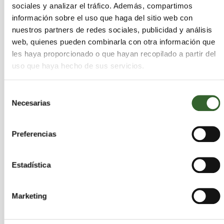
SERVICIOS INTEGRALES S.L.
sociales y analizar el tráfico. Además, compartimos
información sobre el uso que haga del sitio web con
Cádiz
Algeciras | Trabaja en
nuestros partners de redes sociales, publicidad y análisis
web, quienes pueden combinarla con otra información que
Actividades que desarrollan:
Eliminación
les haya proporcionado o que hayan recopilado a partir del
uso que haya hecho de sus servicios.
ALBERO DE LA BAHÍA S.A.
Selección
Necesarias
de
Cádiz
Algeciras | Trabaja en
consentimiento
Actividades que desarrollan:
Transporte
Preferencias
Estadística
ALFONSO GOMEZ MORILLA
Cádiz
Algeciras | Trabaja en
Marketing
Sectores:
VFU