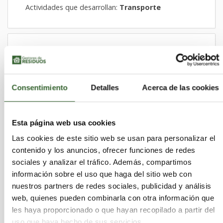
Actividades que desarrollan:
Transporte
ADHESIVOS KEFREN, S.A.
Alicante/Alacant | Trabaja en
Alicante/Alacant
Consentimiento
Detalles
Acerca de las cookies
Actividades que desarrollan:
Almacenamiento,
Transporte
Esta página web usa cookies
Las cookies de este sitio web se usan para personalizar el
contenido y los anuncios, ofrecer funciones de redes
AISCAN, SL
sociales y analizar el tráfico. Además, compartimos
información sobre el uso que haga del sitio web con
Alicante/Alacant
Biar | Trabaja en
nuestros partners de redes sociales, publicidad y análisis
Actividades que desarrollan:
Recuperación
web, quienes pueden combinarla con otra información que
Sectores:
Plasticos
les haya proporcionado o que hayan recopilado a partir del
uso que haya hecho de sus servicios.