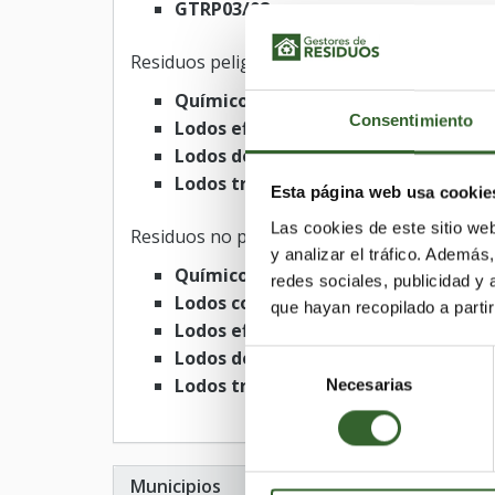
GTRP03/08
Residuos peligrosos
Químicos
Consentimiento
Lodos efluentes
Lodos de dragado
Lodos tratamiento
Esta página web usa cookie
Las cookies de este sitio we
Residuos no peligrosos
y analizar el tráfico. Ademá
Químicos
redes sociales, publicidad y
Lodos comunes
que hayan recopilado a parti
Lodos efluentes
Lodos de dragado
Selección
Lodos tratamiento
Necesarias
de
consentimiento
Municipios