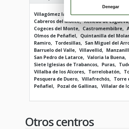
Denegar
Villagómez la Nueva
Tamariz de Camp
Cabreros del Monte
Renedo de Esgueva
Cogeces del Monte
Castromembibre
Olmos de Peñafiel
Quintanilla del Mola
Ramiro
Tordesillas
San Miguel del Arr
Barruelo del Valle
Villavellid
Manzanil
San Pedro de Latarce
Valoria la Buena
Siete Iglesias de Trabancos
Puras
Tud
Villalba de los Alcores
Torrelobatón
T
Pesquera de Duero
Villafrechós
Torre 
Peñafiel
Pozal de Gallinas
Villalar de
Otros centros