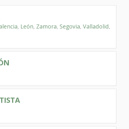
A
alencia
León
Zamora
Segovia
Valladolid
,
,
,
,
,
IÓN
TISTA