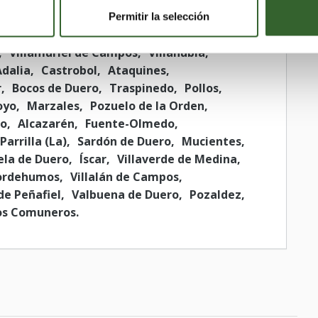
Permitir la selección
os
Llano de Olmedo
Bustillo de Chaves
Villamuriel de Campos
Villanubla
Adalia
Castrobol
Ataquines
r
Bocos de Duero
Traspinedo
Pollos
oyo
Marzales
Pozuelo de la Orden
lo
Alcazarén
Fuente-Olmedo
Parrilla (La)
Sardón de Duero
Mucientes
ela de Duero
Íscar
Villaverde de Medina
ordehumos
Villalán de Campos
de Peñafiel
Valbuena de Duero
Pozaldez
 los Comuneros