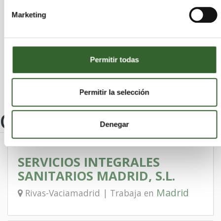
Rozas de Madrid (Las)
Valdemanco
Marketing
Paracuellos de Jarama
San Agustín del Guadalix
Valdemorillo
Hoyo de Manzanares
Villarejo de Salvanés
Cercedilla
Colmenar de Oreja
Permitir todas
Permitir la selección
Otros centros
Denegar
SERVICIOS INTEGRALES
SANITARIOS MADRID, S.L.
Madrid
Rivas-Vaciamadrid | Trabaja en