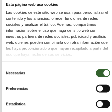
Esta página web usa cookies
Santos de la Humosa (Los)
Humanes de Madrid
Guadarrama
Las cookies de este sitio web se usan para personalizar el
Alcobendas
Robregordo
contenido y los anuncios, ofrecer funciones de redes
Colmenar del Arroyo
Atazar (El)
sociales y analizar el tráfico. Además, compartimos
Cervera de Buitrago
Batres
Venturada
información sobre el uso que haga del sitio web con
Coslada
Fresnedillas de la Oliva
Parla
nuestros partners de redes sociales, publicidad y análisis
Hiruela (La)
Casarrubuelos
web, quienes pueden combinarla con otra información que
Santa María de la Alameda
les haya proporcionado o que hayan recopilado a partir del
uso que haya hecho de sus servicios.
Puebla de la Sierra
Alpedrete
Pozuelo de Alarcón
Lozoyuela-Navas-Sieteiglesias
Selección
Necesarias
Orusco de Tajuña
Fresno de Torote
de
Valdaracete
Velilla de San Antonio
Meco
consentimiento
San Martín de Valdeiglesias
Valdeavero
Preferencias
Villamanrique de Tajo
San Sebastián de los Reyes
Anchuelo
Estadística
Valdemaqueda
Acebeda (La)
Santorcaz
Valdelaguna
Navalafuente