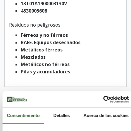
13T01A1900003130V
4530005608
Residuos no peligrosos
Férreos y no férreos
RAEE. Equipos desechados
Metálicos férreos
Mezclados
Metálicos no férreos
Pilas y acumuladores
Municipios
Prádena del Rincón
Titulcia
Consentimiento
Detalles
Acerca de las cookies
Torrejón de Ardoz
Somosierra
Serranillos del Valle
Robledillo de la Jara