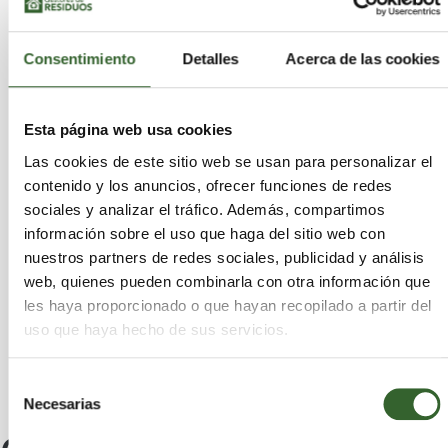
Briones
Nalda
Sojuela
Alcanadre
Pradillo
Torrecilla sobre Alesanco
Igea
Uruñuela
Nestares
Villavelayo
Badarán
Galbárruli
Consentimiento
Detalles
Acerca de las cookies
Ausejo
Muro de Aguas
Brieva de Cameros
Nájera
Aguilar del Río Alhama
Canillas de Río Tuerto
Villar de Arnedo (El)
Esta página web usa cookies
Corporales
Ajamil
Castroviejo
Anguiano
Las cookies de este sitio web se usan para personalizar el
Cornago
Torrecilla en Cameros
contenido y los anuncios, ofrecer funciones de redes
Viniegra de Arriba
Daroca de Rioja
sociales y analizar el tráfico. Además, compartimos
San Millán de Yécora
Villarejo
información sobre el uso que haga del sitio web con
Santo Domingo de la Calzada
nuestros partners de redes sociales, publicidad y análisis
Mansilla de la Sierra
Alesanco
web, quienes pueden combinarla con otra información que
Cuzcurrita de Río Tirón
Jalón de Cameros
les haya proporcionado o que hayan recopilado a partir del
Hormilla
Cidamón
Pazuengos
uso que haya hecho de sus servicios.
Selección
Necesarias
de
consentimiento