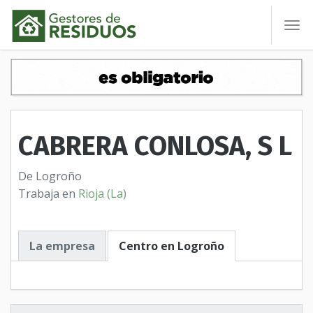
To
nav
CABRERA CONLOSA, S L
De Logroño
Trabaja en
Rioja (La)
La empresa
Centro en Logroño