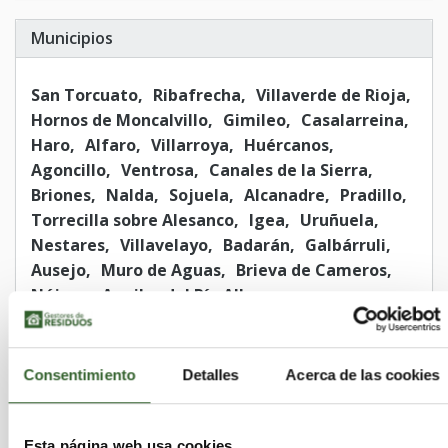
Municipios
San Torcuato
Ribafrecha
Villaverde de Rioja
Hornos de Moncalvillo
Gimileo
Casalarreina
Haro
Alfaro
Villarroya
Huércanos
Agoncillo
Ventrosa
Canales de la Sierra
Briones
Nalda
Sojuela
Alcanadre
Pradillo
Torrecilla sobre Alesanco
Igea
Uruñuela
Nestares
Villavelayo
Badarán
Galbárruli
Ausejo
Muro de Aguas
Brieva de Cameros
Nájera
Aguilar del Río Alhama
Canillas de Río Tuerto
Villar de Arnedo (El)
Corporales
Ajamil
Castroviejo
Anguiano
Cornago
Torrecilla en Cameros
Consentimiento
Detalles
Acerca de las cookies
Viniegra de Arriba
Daroca de Rioja
San Millán de Yécora
Villarejo
Santo Domingo de la Calzada
Esta página web usa cookies