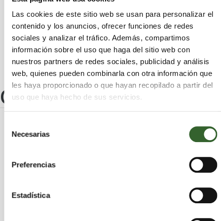
Mansilla de la Sierra
Alesanco
Las cookies de este sitio web se usan para personalizar el
Cuzcurrita de Río Tirón
Jalón de Cameros
contenido y los anuncios, ofrecer funciones de redes
Hormilla
Cidamón
Pazuengos
sociales y analizar el tráfico. Además, compartimos
información sobre el uso que haga del sitio web con
nuestros partners de redes sociales, publicidad y análisis
web, quienes pueden combinarla con otra información que
les haya proporcionado o que hayan recopilado a partir del
Otros centros
uso que haya hecho de sus servicios.
Selección
GESTIÓN DE RESIDUOS
Necesarias
de
ALFARO, SLU
consentimiento
Preferencias
Rioja (La)
Alfaro | Trabaja en
Estadística
DEPURACIÓN