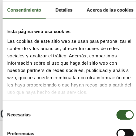
Armañanzas
Goizueta
Villava/Atarrabia
Mendigorría
Oteiza
Arakil
Oco
Lerga
Consentimiento
Detalles
Acerca de las cookies
Lekunberri
Allín
Mélida
Legarda
Améscoa Baja
Artazu
Etxalar
Erro
Villatuerta
Obanos
Uharte-Arakil
Esta página web usa cookies
Sarriés/Sartze
Murillo el Fruto
Güesa/Gorza
Las cookies de este sitio web se usan para personalizar el
Fontellas
Iza
Berbinzana
Guirguillano
contenido y los anuncios, ofrecer funciones de redes
Marañón
Baztan
Ansoáin
Altsasu/Alsasua
sociales y analizar el tráfico. Además, compartimos
Sunbilla
Dicastillo
Ochagavía/Otsagabia
información sobre el uso que haga del sitio web con
Aria
Basaburua
Piedramillera
Bertizarana
nuestros partners de redes sociales, publicidad y análisis
Arantza
Murillo el Cuende
Ciriza
web, quienes pueden combinarla con otra información que
les haya proporcionado o que hayan recopilado a partir del
uso que haya hecho de sus servicios.
Otros centros
Selección
Necesarias
de
consentimiento
Preferencias