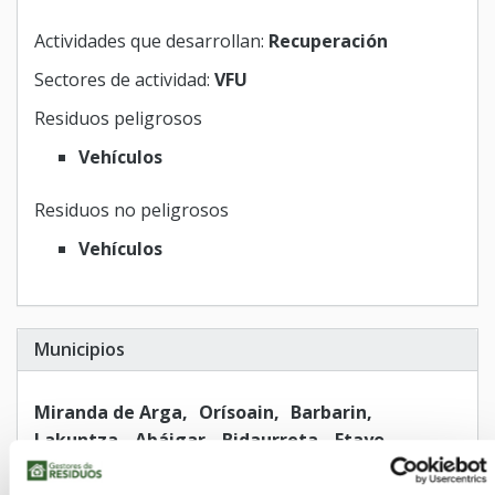
Actividades que desarrollan:
Recuperación
Sectores de actividad:
VFU
Residuos peligrosos
Vehículos
Residuos no peligrosos
Vehículos
Municipios
Miranda de Arga
Orísoain
Barbarin
Lakuntza
Abáigar
Bidaurreta
Etayo
Aranarache
Arbizu
Aibar/Oibar