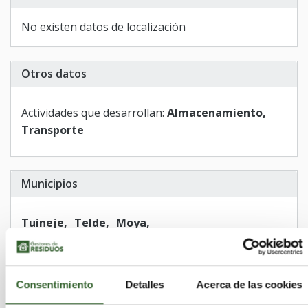
No existen datos de localización
Otros datos
Actividades que desarrollan:
Almacenamiento,
Transporte
Municipios
Tuineje
Telde
Moya
Aldea de San Nicolás (La)
Valsequillo de Gran Canaria
Vega de San Mateo
Betancuria
Firgas
Consentimiento
Detalles
Acerca de las cookies
Agaete
Yaiza
Santa Lucía de Tirajana