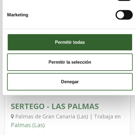
Marketing
BIODIESEL LANZAROTE, S.L.
Palmas (Las)
Arrecife | Trabaja en
Permitir todas
EQUI-ECO CONSUMIBLES
Permitir la selección
LANZAFUERTE SL
Palmas (Las)
Arrecife | Trabaja en
Denegar
SERTEGO - LAS PALMAS
Palmas de Gran Canaria (Las) | Trabaja en
Palmas (Las)