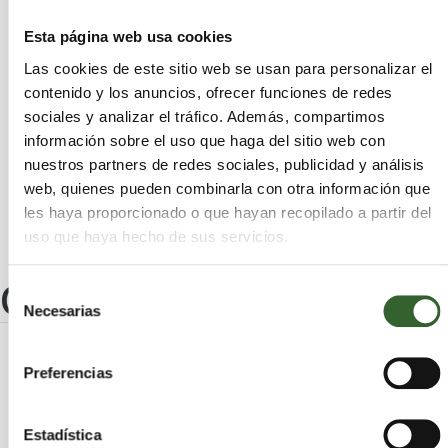
Arrecife
Antigua
Tinajo
Haría
Valleseco
San Bartolomé de Tirajana
Esta página web usa cookies
Palmas de Gran Canaria (Las)
Arucas
Las cookies de este sitio web se usan para personalizar el
Ingenio
Gáldar
Puerto del Rosario
contenido y los anuncios, ofrecer funciones de redes
Agüimes
Tejeda
Santa Brígida
sociales y analizar el tráfico. Además, compartimos
Santa María de Guía de Gran Canaria
Tías
información sobre el uso que haga del sitio web con
Mogán
San Bartolomé
Pájara
Teguise
nuestros partners de redes sociales, publicidad y análisis
Teror
Oliva (La)
Artenara
web, quienes pueden combinarla con otra información que
les haya proporcionado o que hayan recopilado a partir del
uso que haya hecho de sus servicios.
Otros centros
Selección
Necesarias
de
consentimiento
Preferencias
COMATVA REFOGEST, S.L.
Palmas (Las)
Telde | Trabaja en
Estadística