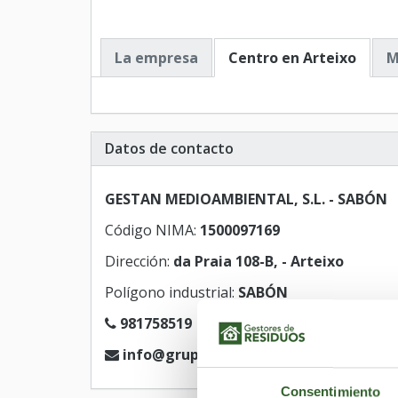
La empresa
Centro en Arteixo
M
Datos de contacto
GESTAN MEDIOAMBIENTAL, S.L. - SABÓN
Código NIMA:
1500097169
Dirección:
da Praia 108-B, - Arteixo
Polígono industrial:
SABÓN
981758519
info@grupogestan.net
Consentimiento