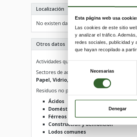
Localización
Esta página web usa cookie
No existen datos de localización
Las cookies de este sitio we
y analizar el tráfico. Ademá
redes sociales, publicidad y
Otros datos
que hayan recopilado a parti
Actividades que desarrollan:
Transporte, R
Selección
Necesarias
de
Sectores de actividad:
Agrarios, Lodos, Qui
consentimiento
Papel, Vidrio, Alimentarios, Metales, Aci
Residuos no peligrosos
Ácidos
Domésticos
Denegar
Férreos y no férreos
Construcción y demolición
Lodos comunes