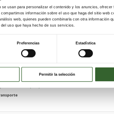
Palmas (Las)
aja en
b se usan para personalizar el contenido y los anuncios, ofrecer
s, compartimos información sobre el uso que haga del sitio web 
 análisis web, quienes pueden combinarla con otra información q
r del uso que haya hecho de sus servicios.
EZ
Palmas (Las)
Preferencias
Estadística
 en
liminación
Permitir la selección
RICAN)
Palmas (Las)
aja en
ransporte