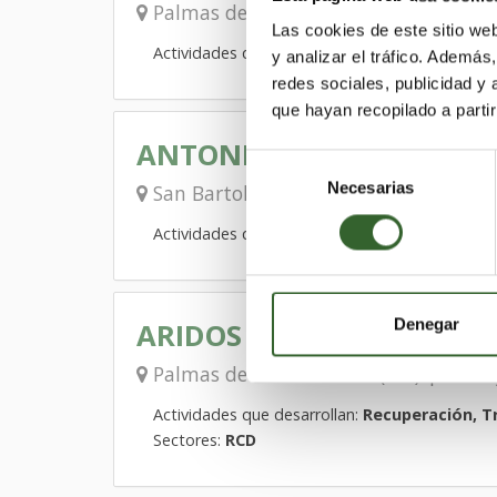
Palmas de Gran Canaria (Las) | Trab
Las cookies de este sitio we
Actividades que desarrollan:
Transporte
y analizar el tráfico. Ademá
redes sociales, publicidad y
que hayan recopilado a parti
ANTONIO GONZÁLEZ LÓP
Selección
Necesarias
de
San Bartolomé de Tirajana | Trabaja
consentimiento
Actividades que desarrollan:
Recuperación, E
Denegar
ARIDOS CANARIOS, S.L.(A
Palmas de Gran Canaria (Las) | Trab
Actividades que desarrollan:
Recuperación, T
Sectores:
RCD