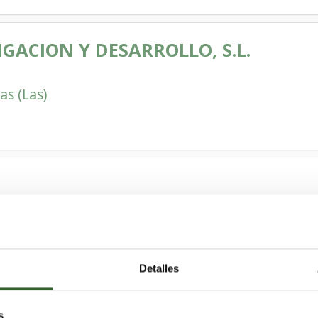
GACION Y DESARROLLO, S.L.
as (Las)
Palmas (Las)
, Transporte
Detalles
O
s