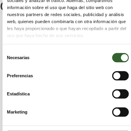
sociales y analizar el tráfico. Además, compartimos
Otros centros
información sobre el uso que haga del sitio web con
nuestros partners de redes sociales, publicidad y análisis
web, quienes pueden combinarla con otra información que
ARAGONESA DE RECICLADOS
les haya proporcionado o que hayan recopilado a partir del
uso que haya hecho de sus servicios.
PLASTICOS, S.A.
Zaragoza
Cariñena | Trabaja en
Selección
Necesarias
de
consentimiento
ALUMINIOS CORTIZO, S.A
Preferencias
Puebla de Alfindén (La) | Trabaja en
Zaragoza
Estadística
Marketing
ARIDOS BLESA, S.L.U.