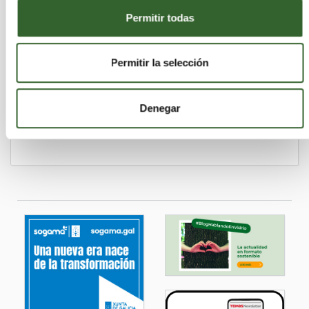
Villamayor de Gállego | Trabaja en
Permitir todas
Zaragoza
Permitir la selección
DELEGACIÓN ARAGÓN
Denegar
Zaragoza
Teruel
Monzón | Trabaja en
,
,
Huesca