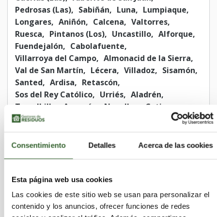
Pedrosas (Las)
Sabiñán
Luna
Lumpiaque
Longares
Aniñón
Calcena
Valtorres
Ruesca
Pintanos (Los)
Uncastillo
Alforque
Fuendejalón
Cabolafuente
Villarroya del Campo
Almonacid de la Sierra
Val de San Martín
Lécera
Villadoz
Sisamón
Santed
Ardisa
Retascón
Sos del Rey Católico
Urriés
Aladrén
Torralbilla
Aguarón
Novallas
Cetina
Azuara
Talamantes
Embid de Ariza
Grisel
Caspe
Paniza
Almolda (La)
Villarroya de la Sierra
Villafranca de Ebro
Consentimiento
Detalles
Acerca de las cookies
Godojos
Novillas
Valmadrid
Nombrevilla
Pradilla de Ebro
Esta página web usa cookies
Las cookies de este sitio web se usan para personalizar el
contenido y los anuncios, ofrecer funciones de redes