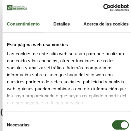
Valsequillo de Gran Canaria
Vega de San Mateo
Betancuria
Firgas
Agaete
Yaiza
Santa Lucía de Tirajana
Consentimiento
Detalles
Acerca de las cookies
Arrecife
Antigua
Tinajo
Haría
Valleseco
San Bartolomé de Tirajana
Palmas de Gran Canaria (Las)
Arucas
Esta página web usa cookies
Ingenio
Gáldar
Puerto del Rosario
Agüimes
Tejeda
Santa Brígida
Las cookies de este sitio web se usan para personalizar el
contenido y los anuncios, ofrecer funciones de redes
Santa María de Guía de Gran Canaria
Tías
sociales y analizar el tráfico. Además, compartimos
Mogán
San Bartolomé
Pájara
Teguise
información sobre el uso que haga del sitio web con
Teror
Oliva (La)
Artenara
nuestros partners de redes sociales, publicidad y análisis
web, quienes pueden combinarla con otra información que
les haya proporcionado o que hayan recopilado a partir del
uso que haya hecho de sus servicios.
Otros centros
Selección
Necesarias
de