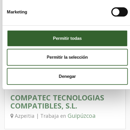
BIDASOA ECO GESTIÓN , S.L. -
Marketing
GUIPÚZCOA
Guipúzcoa
Irun | Trabaja en
Permitir todas
Permitir la selección
DESGUACES BARRACA, S.L.
Guipúzcoa
Irun | Trabaja en
Denegar
COMPATEC TECNOLOGIAS
COMPATIBLES, S.L.
Guipúzcoa
Azpeitia | Trabaja en