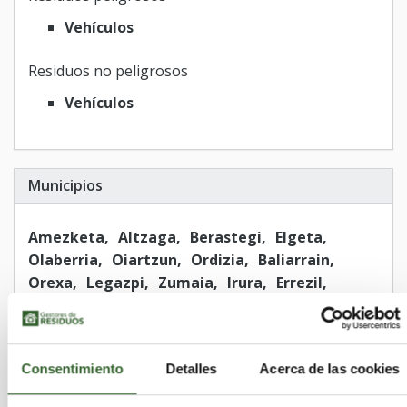
Vehículos
Residuos no peligrosos
Vehículos
Municipios
Amezketa
Altzaga
Berastegi
Elgeta
Olaberria
Oiartzun
Ordizia
Baliarrain
Orexa
Legazpi
Zumaia
Irura
Errezil
Urretxu
Aretxabaleta
Lizartza
Itsasondo
Irun
Ezkio-Itsaso
Berrobi
Aizarnazabal
Lezo
Villabona
Urnieta
Usurbil
Deba
Consentimiento
Detalles
Acerca de las cookies
Gabiria
Bidegoian
Lazkao
Mutriku
Orio
Ibarra
Soraluze/Placencia de las Armas