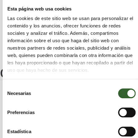
Errenteria
Ikaztegieta
Leaburu
Altzo
Esta página web usa cookies
Belauntza
Aduna
Eskoriatza
Astigarraga
Las cookies de este sitio web se usan para personalizar el
Zestoa
Albiztur
Hernialde
Eibar
contenido y los anuncios, ofrecer funciones de redes
Leintz-Gatzaga
Abaltzisketa
Alkiza
sociales y analizar el tráfico. Además, compartimos
Zerain
Arrasate/Mondragón
información sobre el uso que haga del sitio web con
nuestros partners de redes sociales, publicidad y análisis
web, quienes pueden combinarla con otra información que
les haya proporcionado o que hayan recopilado a partir del
Otros centros
uso que haya hecho de sus servicios.
Selección
Necesarias
de
AMBAR PLUS
AMBAR HONDAKIN, S.L.
consentimiento
Preferencias
Vizcaya
Vitoria-Gasteiz | Trabaja en
,
Álava
Guipúzcoa
Burgos
Cantabria
,
,
,
Estadística