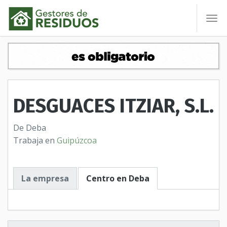
To
nav
DESGUACES ITZIAR, S.L.
De Deba
Trabaja en
Guipúzcoa
La empresa
Centro en Deba