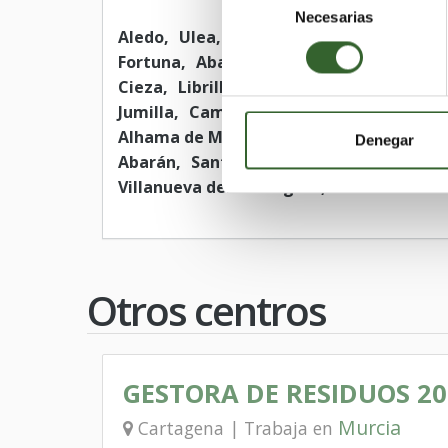
Necesarias
de
Aledo
Ulea
Calasparra
Moratalla
Be
consentimiento
Fortuna
Abanilla
Ojós
Blanca
Lorquí
Cieza
Librilla
Pliego
Yecla
Águilas
Jumilla
Campos del Río
San Javier
Ma
Alhama de Murcia
San Pedro del Pinata
Denegar
Abarán
Santomera
Puerto Lumbreras
Villanueva del Río Segura
Albudeite
Otros centros
GESTORA DE RESIDUOS 201
Murcia
Cartagena | Trabaja en