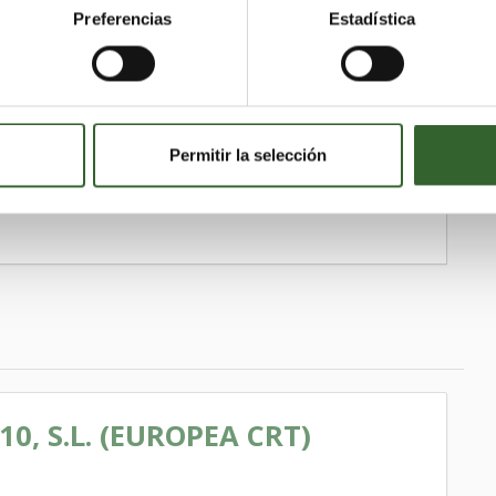
Preferencias
Estadística
niel
Lorca
Alcázares (Los)
Ceutí
Alguazas
Molina de Segura
Murcia
Alcantarilla
Torre-Pacheco
Totana
Caravaca de la Cruz
zarrón
Cartagena
Torres de Cotillas (Las)
r
Unión (La)
Archena
Cehegín
Mula
Permitir la selección
Bullas
Fuente Álamo de Murcia
Ricote
0, S.L. (EUROPEA CRT)