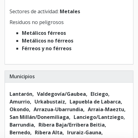
Sectores de actividad:
Metales
Residuos no peligrosos
Metálicos férreos
Metálicos no férreos
Férreos y no férreos
Municipios
Lantarón
Valdegovía/Gaubea
Elciego
Amurrio
Urkabustaiz
Lapuebla de Labarca
Okondo
Arrazua-Ubarrundia
Arraia-Maeztu
San Millán/Donemiliaga
Lanciego/Lantziego
Barrundia
Ribera Baja/Erribera Beitia
Bernedo
Ribera Alta
Iruraiz-Gauna