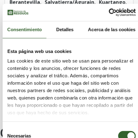
Berantevilla
Salvatierra/Agurain
Kuartango
Zambrana
Elvillar/Bilar
Harana/Valle de Arana
Villabuena de Álava/Eskuernaga
Consentimiento
Detalles
Acerca de las cookies
Baños de Ebro/Mañueta
Elburgo/Burgelu
Samaniego
Moreda de Álava
Yécora/Iekora
Peñacerrada-Urizaharra
Vitoria-Gasteiz
Esta página web usa cookies
Navaridas
Leza
Lagrán
Oyón-Oion
Las cookies de este sitio web se usan para personalizar el
Ayala/Aiara
Añana
Laudio/Llodio
Kripan
contenido y los anuncios, ofrecer funciones de redes
Armiñón
Zalduondo
Iruña Oka/Iruña de Oca
sociales y analizar el tráfico. Además, compartimos
Zuia
Asparrena
Aramaio
Laguardia
información sobre el uso que haga del sitio web con
Alegría-Dulantzi
Legutiano
Artziniega
nuestros partners de redes sociales, publicidad y análisis
Labastida/Bastida
Zigoitia
web, quienes pueden combinarla con otra información que
les haya proporcionado o que hayan recopilado a partir del
uso que haya hecho de sus servicios.
Otros centros
Selección
Necesarias
de