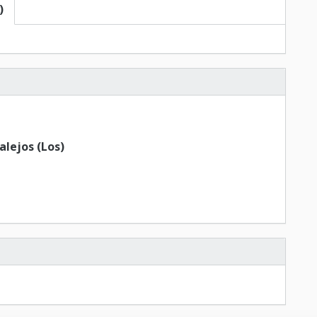
)
lejos (Los)