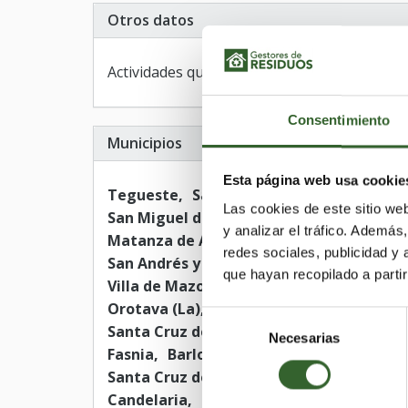
Otros datos
Actividades que desarrollan:
Transporte
Consentimiento
Municipios
Esta página web usa cookie
Tegueste
Santiago del Teide
Victoria
Las cookies de este sitio we
San Miguel de Abona
Paso (El)
San Seb
y analizar el tráfico. Ademá
Matanza de Acentejo (La)
Tazacorte
B
redes sociales, publicidad y
San Andrés y Sauces
Buenavista del Nor
que hayan recopilado a parti
Villa de Mazo
San Juan de la Rambla
B
Orotava (La)
Realejos (Los)
Valverde
Selección
Santa Cruz de Tenerife
Tacoronte
Gra
Necesarias
de
Fasnia
Barlovento
Puntallana
Hermi
consentimiento
Santa Cruz de la Palma
Llanos de Arida
Candelaria
San Cristóbal de La Laguna