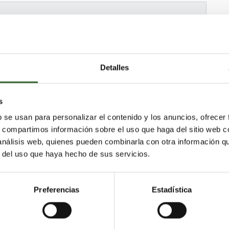
Detalles
s
 de Acentejo (La)
Sauzal (El)
b se usan para personalizar el contenido y los anuncios, ofrecer
astián de la Gomera
s, compartimos información sobre el uso que haga del sitio web 
reña Alta
Arico
Garachico
Guancha (La)
 análisis web, quienes pueden combinarla con otra información q
te
Silos (Los)
Frontera
Arafo
r del uso que haya hecho de sus servicios.
reña Baja
Valle Gran Rey
Arona
Tanque (El)
Puerto de la Cruz
nadilla de Abona
Vallehermoso
Tijarafe
Preferencias
Estadística
gua
Garafía
Icod de los Vinos
ne (Los)
Guía de Isora
Güímar
Adeje
Rosario (El)
Santa Úrsula