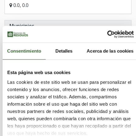
0.0, 0.0
Municipios
San Torcuato
Ribafrecha
Villaverde de Rioja
Hornos de Moncalvillo
Gimileo
Casalarreina
Consentimiento
Detalles
Acerca de las cookies
Haro
Alfaro
Villarroya
Huércanos
Agoncillo
Ventrosa
Canales de la Sierra
Esta página web usa cookies
Briones
Nalda
Sojuela
Alcanadre
Pradillo
Torrecilla sobre Alesanco
Igea
Uruñuela
Las cookies de este sitio web se usan para personalizar el
Nestares
Villavelayo
Badarán
Galbárruli
contenido y los anuncios, ofrecer funciones de redes
Ausejo
Muro de Aguas
Brieva de Cameros
sociales y analizar el tráfico. Además, compartimos
Nájera
Aguilar del Río Alhama
información sobre el uso que haga del sitio web con
Canillas de Río Tuerto
Villar de Arnedo (El)
nuestros partners de redes sociales, publicidad y análisis
Corporales
Ajamil
Castroviejo
Anguiano
web, quienes pueden combinarla con otra información que
les haya proporcionado o que hayan recopilado a partir del
Cornago
Torrecilla en Cameros
uso que haya hecho de sus servicios.
Viniegra de Arriba
Daroca de Rioja