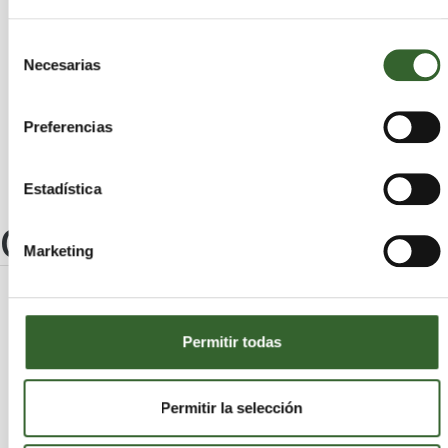
San Millán de Yécora
Villarejo
Santo Domingo de la Calzada
Selección
Necesarias
Mansilla de la Sierra
Alesanco
de
Cuzcurrita de Río Tirón
Jalón de Cameros
consentimiento
Hormilla
Cidamón
Pazuengos
Preferencias
Estadística
Otros centros
Marketing
FERNANDO PINILLOS JIMÉNEZ
Permitir todas
(RECUPERACIONES PINILLOS)
Rioja (La)
Logroño | Trabaja en
Permitir la selección