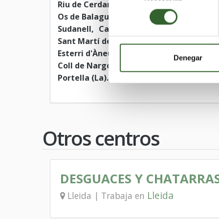
Riu de Cerdanya
Menàrguens
Vilanova
consentimiento
Os de Balaguer
Valls de Valira (Les)
Es
Sudanell
Castellnou de Seana
Cervera
Sant Martí de Riucorb
Fondarella
Torre
Esterri d'Àneu
Massalcoreig
Arres
Ju
Denegar
Coll de Nargó
Plans de Sió (Els)
Castel
Portella (La)
Otros centros
DESGUACES Y CHATARRAS 
Lleida
Lleida | Trabaja en