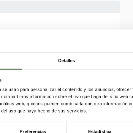
Detalles
s
b se usan para personalizar el contenido y los anuncios, ofrecer
s, compartimos información sobre el uso que haga del sitio web 
 análisis web, quienes pueden combinarla con otra información q
r del uso que haya hecho de sus servicios.
Castelldans
Vilanova de la Barca
runys
Mollerussa
Camarasa
Vall de Boí (La)
bous
Ribera d'Urgellet
Granadella (La)
Preferencias
Estadística