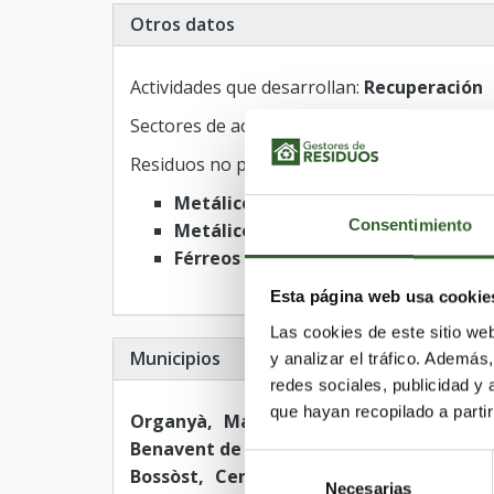
Otros datos
Actividades que desarrollan:
Recuperación
Sectores de actividad:
Metales
Residuos no peligrosos
Metálicos férreos
Consentimiento
Metálicos no férreos
Férreos y no férreos
Esta página web usa cookie
Las cookies de este sitio we
Municipios
y analizar el tráfico. Ademá
redes sociales, publicidad y
que hayan recopilado a parti
Organyà
Maials
Cabanabona
Farrera
Benavent de Segrià
Sant Llorenç de Mo
Selección
Bossòst
Cervià de les Garrigues
Torna
Necesarias
de