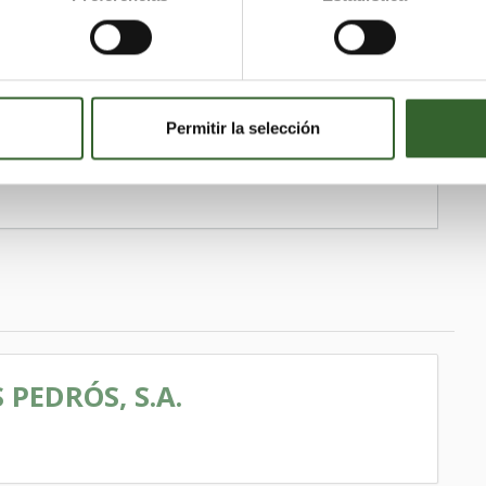
 de Segrià
Montgai
Barbens
Albi (L')
terri de Cardós
Montferrer i Castellbò
Solsona
Alamús (Els)
Les
 de Cabdella (La)
Torrefeta i Florejacs
ncosa
Vinaixa
Llardecans
Bausen
Poal (El)
Permitir la selección
ló de Farfanya
Torrelameu
Vilaller
PEDRÓS, S.A.