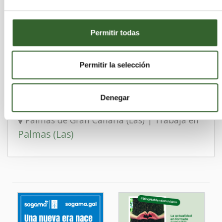
ENRIQUE HERNANDEZ
Permitir todas
SANTANA
Palmas (Las)
Tuineje | Trabaja en
Permitir la selección
Denegar
SERTEGO - LAS PALMAS
Palmas de Gran Canaria (Las) | Trabaja en
Palmas (Las)