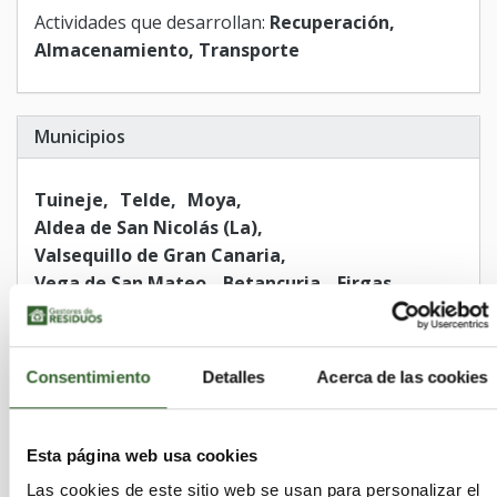
Actividades que desarrollan:
Recuperación,
Almacenamiento, Transporte
Municipios
Tuineje
Telde
Moya
Aldea de San Nicolás (La)
Valsequillo de Gran Canaria
Vega de San Mateo
Betancuria
Firgas
Agaete
Yaiza
Santa Lucía de Tirajana
Arrecife
Antigua
Tinajo
Haría
Valleseco
San Bartolomé de Tirajana
Consentimiento
Detalles
Acerca de las cookies
Palmas de Gran Canaria (Las)
Arucas
Ingenio
Gáldar
Puerto del Rosario
Agüimes
Tejeda
Santa Brígida
Esta página web usa cookies
Santa María de Guía de Gran Canaria
Tías
Las cookies de este sitio web se usan para personalizar el