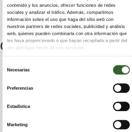
Mogán
San Bartolomé
Pájara
Teguise
contenido y los anuncios, ofrecer funciones de redes
Teror
Oliva (La)
Artenara
sociales y analizar el tráfico. Además, compartimos
información sobre el uso que haga del sitio web con
nuestros partners de redes sociales, publicidad y análisis
web, quienes pueden combinarla con otra información que
Otros centros
les haya proporcionado o que hayan recopilado a partir del
uso que haya hecho de sus servicios.
Selección
COMATVA REFOGEST, S.L.
Necesarias
de
consentimiento
Palmas (Las)
Telde | Trabaja en
Preferencias
BIODIESEL LANZAROTE, S.L.
Estadística
Palmas (Las)
Arrecife | Trabaja en
Marketing