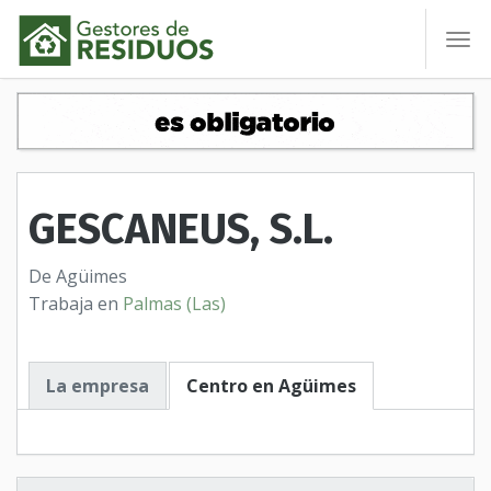
To
nav
GESCANEUS, S.L.
De Agüimes
Trabaja en
Palmas (Las)
La empresa
Centro en Agüimes