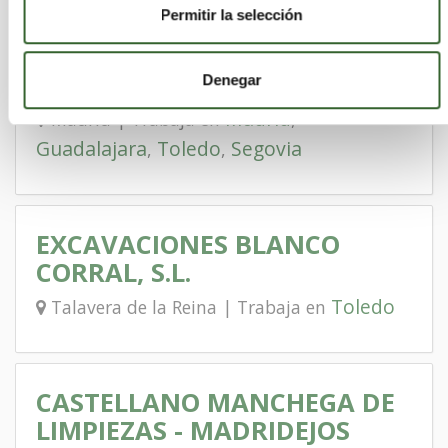
Permitir la selección
AMBAR PLUS, S.L.
Denegar
Madrid
Madrid | Trabaja en
,
Guadalajara
Toledo
Segovia
,
,
EXCAVACIONES BLANCO
CORRAL, S.L.
Toledo
Talavera de la Reina | Trabaja en
CASTELLANO MANCHEGA DE
LIMPIEZAS - MADRIDEJOS