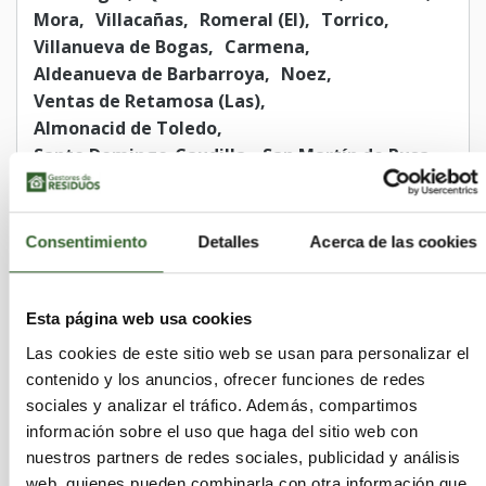
Mora
Villacañas
Romeral (El)
Torrico
Villanueva de Bogas
Carmena
Aldeanueva de Barbarroya
Noez
Ventas de Retamosa (Las)
Almonacid de Toledo
Santo Domingo-Caudilla
San Martín de Pusa
Valdeverdeja
Alcolea de Tajo
Herencias (Las)
San Martín de Montalbán
Villamuelas
Navamorcuende
Consentimiento
Detalles
Acerca de las cookies
Talavera de la Reina
San Román de los Montes
Navalmoralejo
Nava de Ricomalillo (La)
Fuensalida
Esta página web usa cookies
Puebla de Montalbán (La)
Toledo
Las cookies de este sitio web se usan para personalizar el
Villaminaya
Espinoso del Rey
Alcabón
contenido y los anuncios, ofrecer funciones de redes
Mohedas de la Jara
Yunclillos
sociales y analizar el tráfico. Además, compartimos
Albarreal de Tajo
Bargas
Yébenes (Los)
información sobre el uso que haga del sitio web con
Ocaña
Calzada de Oropesa
nuestros partners de redes sociales, publicidad y análisis
Aldeanueva de San Bartolomé
Arcicóllar
web, quienes pueden combinarla con otra información que