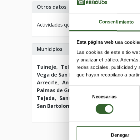
Otros datos
Consentimiento
Actividades que desarrollan:
Recuperación,
Esta página web usa cookie
Municipios
Las cookies de este sitio we
y analizar el tráfico. Ademá
Tuineje
Telde
Moya
Aldea de San Nic
redes sociales, publicidad y
Vega de San Mateo
Betancuria
Firgas
que hayan recopilado a parti
Arrecife
Antigua
Tinajo
Haría
Valle
Selección
Palmas de Gran Canaria (Las)
Arucas
I
Necesarias
de
Tejeda
Santa Brígida
Santa María de 
consentimiento
San Bartolomé
Pájara
Teguise
Teror
Denegar