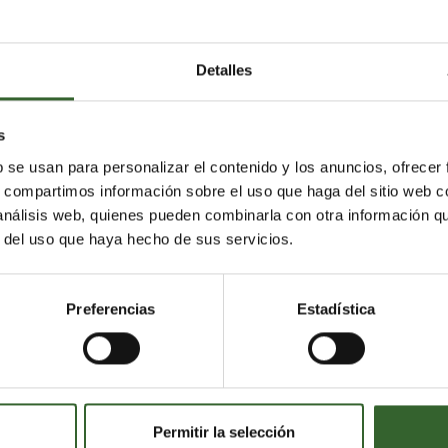
Detalles
 Transporte
s
b se usan para personalizar el contenido y los anuncios, ofrecer
s, compartimos información sobre el uso que haga del sitio web 
olás (La)
Valsequillo de Gran Canaria
 análisis web, quienes pueden combinarla con otra información q
Agaete
Yaiza
Santa Lucía de Tirajana
r del uso que haya hecho de sus servicios.
seco
San Bartolomé de Tirajana
ngenio
Gáldar
Puerto del Rosario
Agüimes
Preferencias
Estadística
Guía de Gran Canaria
Tías
Mogán
Oliva (La)
Artenara
Permitir la selección