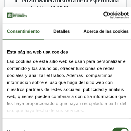
191207 Madera distinta de la especificada
en el código 19 12 06
191211 Otros residuos (incluidas mezclas
de materiales) procedentes del
tratamiento mecánico de residuos que
Consentimiento
Detalles
Acerca de las cookies
contienen sustancias peligrosas
191212 Otros residuos (incluidas mezclas
de materiales) procedentes del
Esta página web usa cookies
tratamiento mecánico de residuos,
Las cookies de este sitio web se usan para personalizar el
distintos de los especificados en el código
contenido y los anuncios, ofrecer funciones de redes
19 12 11
sociales y analizar el tráfico. Además, compartimos
200123 Equipos desechados que contienen
información sobre el uso que haga del sitio web con
clorofluorocarburos
nuestros partners de redes sociales, publicidad y análisis
200135 Equipos eléctricos y electrónicos
web, quienes pueden combinarla con otra información que
desechados, distintos de los especificados
les haya proporcionado o que hayan recopilado a partir del
en los códigos 20 01 21 y 20 01 23, que
uso que haya hecho de sus servicios.
contienen componentes peligrosos
160601 Baterías de plomo
Selección