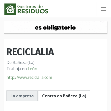
To
nav
RECICLALIA
De Bañeza (La)
Trabaja en
León
http://www.reciclalia.com
La empresa
Centro en Bañeza (La)