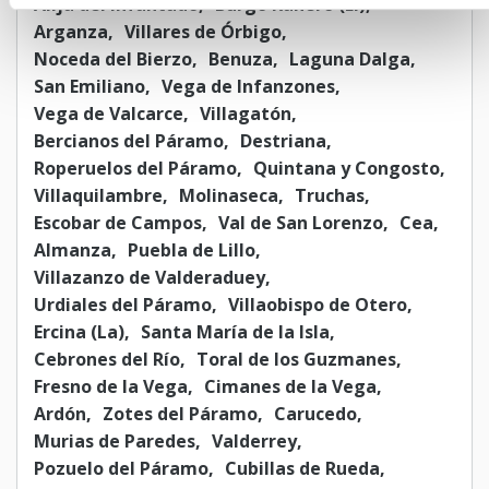
Alija del Infantado
Burgo Ranero (El)
Arganza
Villares de Órbigo
Noceda del Bierzo
Benuza
Laguna Dalga
San Emiliano
Vega de Infanzones
Vega de Valcarce
Villagatón
Bercianos del Páramo
Destriana
Roperuelos del Páramo
Quintana y Congosto
Villaquilambre
Molinaseca
Truchas
Escobar de Campos
Val de San Lorenzo
Cea
Almanza
Puebla de Lillo
Villazanzo de Valderaduey
Urdiales del Páramo
Villaobispo de Otero
Ercina (La)
Santa María de la Isla
Cebrones del Río
Toral de los Guzmanes
Fresno de la Vega
Cimanes de la Vega
Ardón
Zotes del Páramo
Carucedo
Murias de Paredes
Valderrey
Pozuelo del Páramo
Cubillas de Rueda