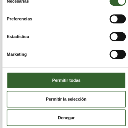
160602 Acumuladores de Ni-Cd
Necesarias
de
160604 Pilas alcalinas (excepto 16 06 03)
consentimiento
191004 Fracciones ligeras de
Preferencias
fragmentación (fluff-light) y polvo
distintas de las especificadas en el código
19 10 03
Estadística
200121 Tubos fluorescentes y otros
residuos que contienen mercurio
Marketing
200133 Baterías y acumuladores
especificados en los códigos 16 06 01, 16 06
02 o 16 06 03 y baterías y acumuladores sin
clasificar que contienen esas baterías
Permitir todas
Permitir la selección
Municipios
Denegar
Villamejil
Riello
Priaranza del Bierzo