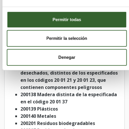
200126 Aceites y grasas distintos de los
especificados en el código 20 01 25
200127 Pinturas, tintas, adhesivos y
Permitir todas
resinas que contienen sustancias
peligrosas
200133 Baterías y acumuladores
Permitir la selección
especificados en los códigos 16 06 01, 16 06
02 o 16 06 03 y baterías y acumuladores sin
Denegar
clasificar que contienen esas baterías
200135 Equipos eléctricos y electrónicos
desechados, distintos de los especificados
en los códigos 20 01 21 y 20 01 23, que
contienen componentes peligrosos
200138 Madera distinta de la especificada
en el código 20 01 37
200139 Plásticos
200140 Metales
200201 Residuos biodegradables