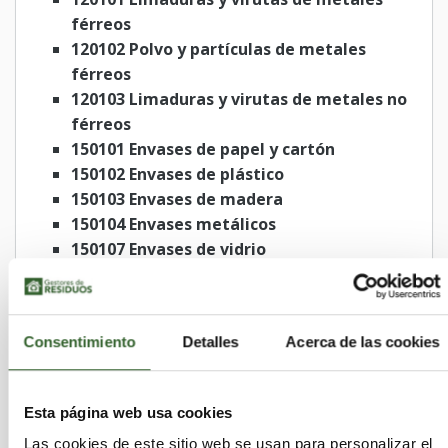
férreos
120102 Polvo y partículas de metales
férreos
120103 Limaduras y virutas de metales no
férreos
150101 Envases de papel y cartón
150102 Envases de plástico
150103 Envases de madera
150104 Envases metálicos
150107 Envases de vidrio
160117 Metales ferrosos
160118 Metales no ferrosos
160119 Plástico
Consentimiento
Detalles
Acerca de las cookies
160120 Vidrio
160214 Equipos desechados distintos de los
especificados en los códigos 16 02 09 a 16
Esta página web usa cookies
02 13
Las cookies de este sitio web se usan para personalizar el