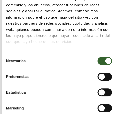
160603 Pilas que contienen mercurio
contenido y los anuncios, ofrecer funciones de redes
170201 Madera
sociales y analizar el tráfico. Además, compartimos
170202 Vidrio
información sobre el uso que haga del sitio web con
170203 Plástico
nuestros partners de redes sociales, publicidad y análisis
170407 Metales mezclados
web, quienes pueden combinarla con otra información que
170904 Residuos mezclados de
les haya proporcionado o que hayan recopilado a partir del
construcción y demolición distintos de los
uso que haya hecho de sus servicios.
especificados en los códigos 17 09 01, 17 09
02 y 17 09 03
Selección
200101 Papel y cartón
Necesarias
de
200102 Vidrio
consentimiento
200110 Ropa
200111 Tejidos
Preferencias
200121 Tubos fluorescentes y otros
residuos que contienen mercurio
Estadística
200123 Equipos desechados que contienen
clorofluorocarburos
200125 Aceites y grasas comestibles
Marketing