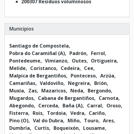
200307 Residuos voluminosos
Municipios
Santiago de Compostela
Pobra do Caramiñal (A)
Padrón
Ferrol
Pontedeume
Vimianzo
Outes
Ortigueira
Melide
Coristanco
Cedeira
Cee
Malpica de Bergantiños
Ponteceso
Arzúa
Camariñas
Valdoviño
Negreira
Brión
Muxía
Zas
Mazaricos
Neda
Bergondo
Mugardos
Cabana de Bergantiños
Carnota
Abegondo
Cerceda
Baña (A)
Carral
Oroso
Fisterra
Rois
Tordoia
Vedra
Cariño
Pino (O)
Val do Dubra
Miño
Touro
Ares
Dumbría
Curtis
Boqueixón
Lousame