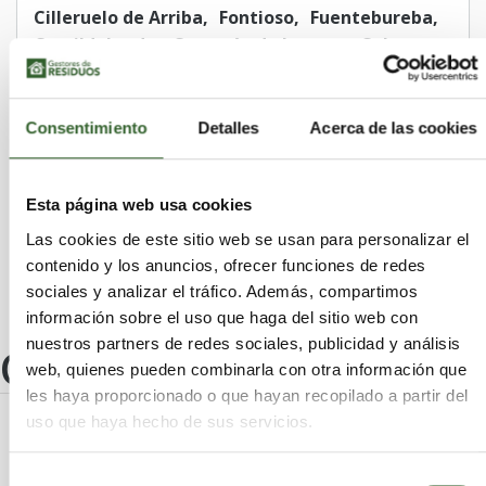
Cilleruelo de Arriba
Fontioso
Fuentebureba
Castildelgado
Cerratón de Juarros
Cebrecos
Valle de Zamanzas
Castrillo Matajudíos
Mambrillas de Lara
Villagonzalo Pedernales
Vilviestre del Pinar
Cerezo de Río Tirón
Consentimiento
Detalles
Acerca de las cookies
Partido de la Sierra en Tobalina
San Millán de Lara
Ameyugo
Oquillas
Esta página web usa cookies
Valle de Valdebezana
Torrecilla del Monte
Barrios de Colina
Las cookies de este sitio web se usan para personalizar el
contenido y los anuncios, ofrecer funciones de redes
sociales y analizar el tráfico. Además, compartimos
información sobre el uso que haga del sitio web con
nuestros partners de redes sociales, publicidad y análisis
Otros centros
web, quienes pueden combinarla con otra información que
les haya proporcionado o que hayan recopilado a partir del
uso que haya hecho de sus servicios.
CHATELAC S.L. - PALENCIA
Selección