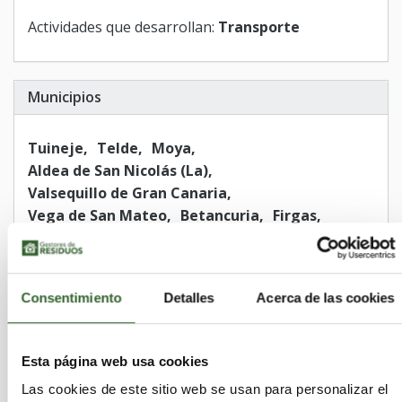
Actividades que desarrollan:
Transporte
Municipios
Tuineje
Telde
Moya
Aldea de San Nicolás (La)
Valsequillo de Gran Canaria
Vega de San Mateo
Betancuria
Firgas
Agaete
Yaiza
Santa Lucía de Tirajana
Arrecife
Antigua
Tinajo
Haría
Valleseco
San Bartolomé de Tirajana
Consentimiento
Detalles
Acerca de las cookies
Palmas de Gran Canaria (Las)
Arucas
Ingenio
Gáldar
Puerto del Rosario
Agüimes
Tejeda
Santa Brígida
Esta página web usa cookies
Santa María de Guía de Gran Canaria
Tías
Las cookies de este sitio web se usan para personalizar el
Mogán
San Bartolomé
Pájara
Teguise