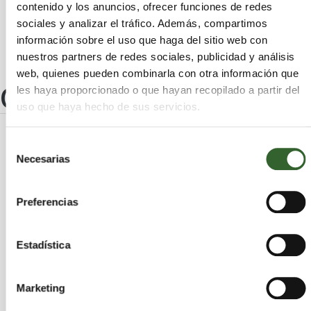
contenido y los anuncios, ofrecer funciones de redes
Teror
Oliva (La)
Artenara
sociales y analizar el tráfico. Además, compartimos
información sobre el uso que haga del sitio web con
nuestros partners de redes sociales, publicidad y análisis
web, quienes pueden combinarla con otra información que
Otros centros
les haya proporcionado o que hayan recopilado a partir del
uso que haya hecho de sus servicios.
Selección
COMATVA REFOGEST, S.L.
Necesarias
de
Palmas (Las)
Telde | Trabaja en
consentimiento
Preferencias
BIODIESEL LANZAROTE, S.L.
Estadística
Palmas (Las)
Arrecife | Trabaja en
Marketing