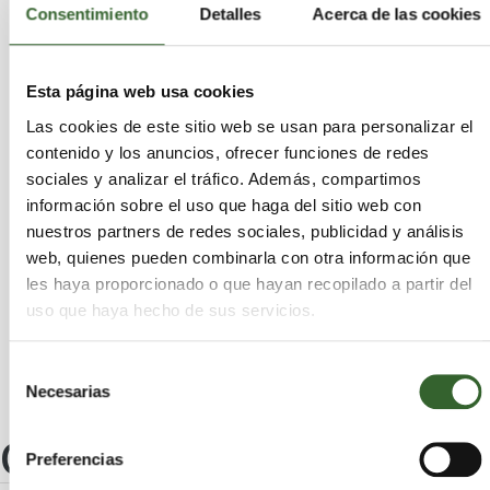
Consentimiento
Detalles
Acerca de las cookies
Vilabella
Vilalba dels Arcs
Savallà del Comtat
Galera (La)
Riba (La)
Godall
Aleixar (L')
Alcanar
Esta página web usa cookies
Mas de Barberans
Riudecanyes
Forès
Las cookies de este sitio web se usan para personalizar el
Torre de l'Espanyol (La)
Aiguamúrcia
Paüls
contenido y los anuncios, ofrecer funciones de redes
Febró (La)
Botarell
Solivella
Perafort
sociales y analizar el tráfico. Además, compartimos
Renau
Cabra del Camp
Marçà
información sobre el uso que haga del sitio web con
Mont-roig del Camp
Roquetes
Montblanc
nuestros partners de redes sociales, publicidad y análisis
Puigpelat
Pont d'Armentera (El)
Bràfim
web, quienes pueden combinarla con otra información que
Pratdip
Prades
Vilaplana
Arnes
Garcia
les haya proporcionado o que hayan recopilado a partir del
Masroig (El)
Cunit
Ulldecona
Riudoms
uso que haya hecho de sus servicios.
Sénia (La)
Selección
Necesarias
de
consentimiento
Otros centros
Preferencias