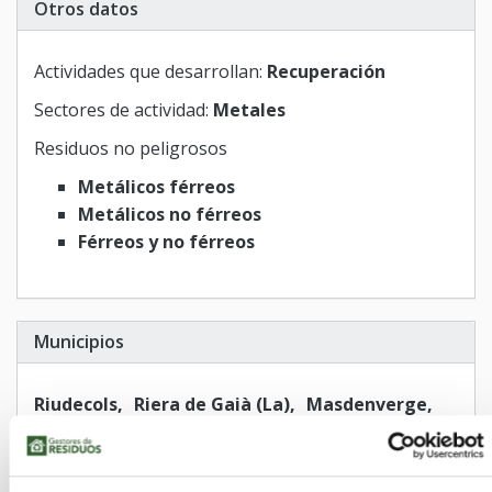
Otros datos
Actividades que desarrollan:
Recuperación
Sectores de actividad:
Metales
Residuos no peligrosos
Metálicos férreos
Metálicos no férreos
Férreos y no férreos
Municipios
Riudecols
Riera de Gaià (La)
Masdenverge
Tivenys
Reus
Benifallet
Cornudella de Montsant
Ginestar
Bot
Almoster
Rasquera
Aldover
Miravet