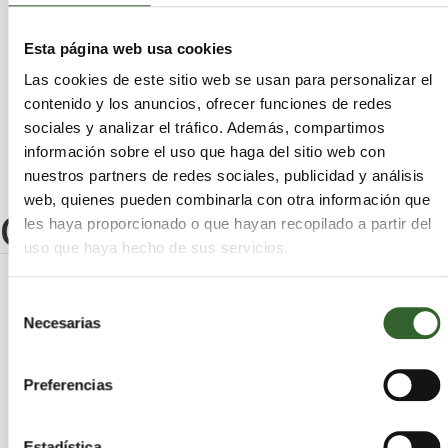
Ayala/Aiara
Añana
Laudio/Llodio
Kripan
Armiñón
Zalduondo
Iruña Oka/Iruña de Oca
Esta página web usa cookies
Zuia
Asparrena
Aramaio
Laguardia
Las cookies de este sitio web se usan para personalizar el
Alegría-Dulantzi
Legutiano
Artziniega
contenido y los anuncios, ofrecer funciones de redes
Labastida/Bastida
Zigoitia
sociales y analizar el tráfico. Además, compartimos
información sobre el uso que haga del sitio web con
nuestros partners de redes sociales, publicidad y análisis
web, quienes pueden combinarla con otra información que
Otros centros
les haya proporcionado o que hayan recopilado a partir del
uso que haya hecho de sus servicios.
RECUPERACION DE PALETS ALAVESES
Selección
RECUPERACION DE PALETS
Necesarias
de
ALAVESES
consentimiento
Preferencias
Álava
Legutiano | Trabaja en
Estadística