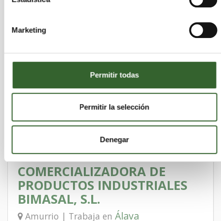
AMBAR PLUS
AMBAR HONDAKIN, S.L.
Marketing
Vizcaya
Vitoria-Gasteiz | Trabaja en
,
Álava
Guipúzcoa
Burgos
Cantabria
,
,
,
Permitir todas
EUSKOBAT, S.L.
Permitir la selección
Álava
Iruña Oka/Iruña de Oca | Trabaja en
Denegar
COMERCIALIZADORA DE
PRODUCTOS INDUSTRIALES
BIMASAL, S.L.
Álava
Amurrio | Trabaja en