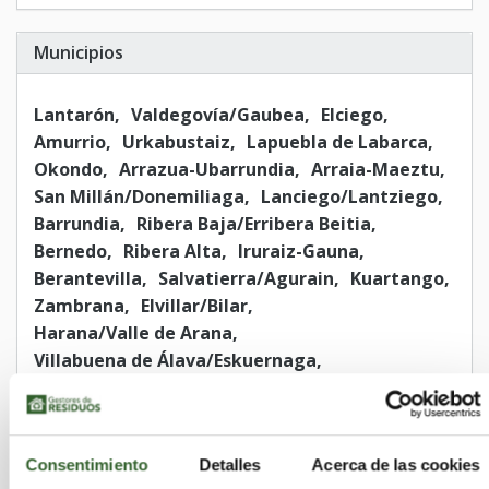
Municipios
Lantarón
Valdegovía/Gaubea
Elciego
Amurrio
Urkabustaiz
Lapuebla de Labarca
Okondo
Arrazua-Ubarrundia
Arraia-Maeztu
San Millán/Donemiliaga
Lanciego/Lantziego
Barrundia
Ribera Baja/Erribera Beitia
Bernedo
Ribera Alta
Iruraiz-Gauna
Berantevilla
Salvatierra/Agurain
Kuartango
Zambrana
Elvillar/Bilar
Harana/Valle de Arana
Villabuena de Álava/Eskuernaga
Baños de Ebro/Mañueta
Elburgo/Burgelu
Samaniego
Moreda de Álava
Yécora/Iekora
Peñacerrada-Urizaharra
Vitoria-Gasteiz
Consentimiento
Detalles
Acerca de las cookies
Navaridas
Leza
Lagrán
Oyón-Oion