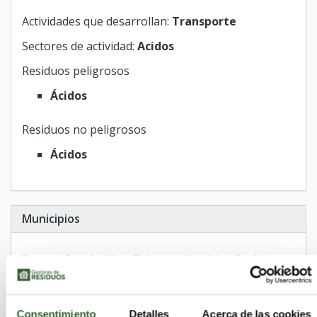
Actividades que desarrollan:
Transporte
Sectores de actividad:
Acidos
Residuos peligrosos
Ácidos
Residuos no peligrosos
Ácidos
Municipios
Forua
Barakaldo
Zeberio
Laukiz
Bedia
Berriatua
Arakaldo
Ondarroa
Lemoiz
Gautegiz Arteaga
Getxo
Ea
Etxebarria
Galdames
Consentimiento
Detalles
Acerca de las cookies