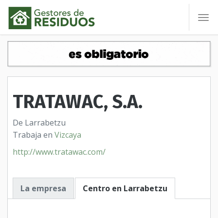
To
nav
TRATAWAC, S.A.
De Larrabetzu
Trabaja en
Vizcaya
http://www.tratawac.com/
La empresa
Centro en Larrabetzu