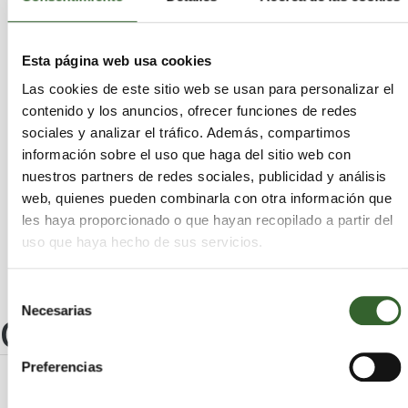
Abanto y Ciérvana-Abanto Zierbena
Ortuella
Arrankudiaga
Zalla
Lekeitio
Elorrio
Balmaseda
Artzentales
Aulesti
Artea
Esta página web usa cookies
Maruri-Jatabe
Ispaster
Abadiño
Etxebarri
Las cookies de este sitio web se usan para personalizar el
Muskiz
Trucios-Turtzioz
Ibarrangelu
contenido y los anuncios, ofrecer funciones de redes
Portugalete
Meñaka
Arrieta
Güeñes
sociales y analizar el tráfico. Además, compartimos
Santurtzi
Basauri
Elantxobe
Mañaria
información sobre el uso que haga del sitio web con
Errigoiti
Ajangiz
Berango
Derio
nuestros partners de redes sociales, publicidad y análisis
Markina-Xemein
Iurreta
Gorliz
Berriz
web, quienes pueden combinarla con otra información que
Ugao-Miraballes
Morga
Arratzu
les haya proporcionado o que hayan recopilado a partir del
uso que haya hecho de sus servicios.
Selección
Necesarias
de
Otros centros
consentimiento
Preferencias