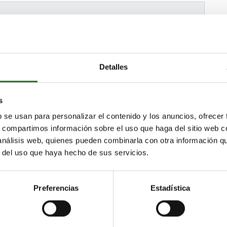
Detalles
s
b se usan para personalizar el contenido y los anuncios, ofrecer
s, compartimos información sobre el uso que haga del sitio web 
 análisis web, quienes pueden combinarla con otra información q
ia
Berriatua
Arakaldo
Ondarroa
Lemoiz
r del uso que haya hecho de sus servicios.
ia
Galdames
uella
Arrankudiaga
Zalla
Lekeitio
Elorrio
a
Maruri-Jatabe
Ispaster
Abadiño
Preferencias
Estadística
arrangelu
Portugalete
Meñaka
Arrieta
Mañaria
Errigoiti
Ajangiz
Berango
Derio
z
Ugao-Miraballes
Morga
Arratzu