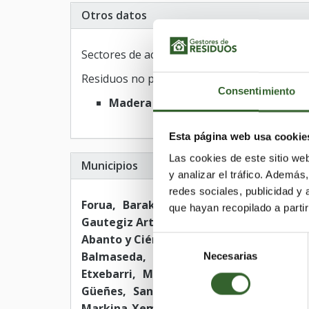
Otros datos
Sectores de actividad:
Madera
Residuos no peligrosos
Consentimiento
Madera
Esta página web usa cookie
Las cookies de este sitio we
Municipios
y analizar el tráfico. Ademá
redes sociales, publicidad y
Forua
Barakaldo
Zeberio
Laukiz
Bed
que hayan recopilado a parti
Gautegiz Arteaga
Getxo
Ea
Etxebarr
Abanto y Ciérvana-Abanto Zierbena
Ort
Selección
Balmaseda
Artzentales
Aulesti
Arte
Necesarias
de
Etxebarri
Muskiz
Trucios-Turtzioz
Ib
consentimiento
Güeñes
Santurtzi
Basauri
Elantxobe
Markina-Xemein
Iurreta
Gorliz
Berri