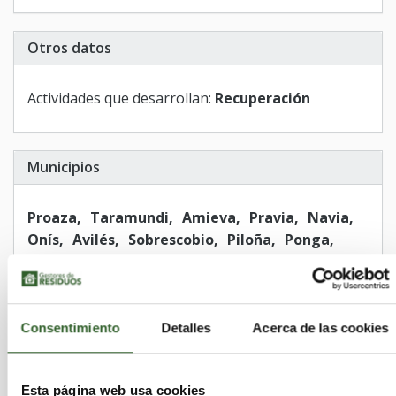
Otros datos
Actividades que desarrollan:
Recuperación
Municipios
Proaza
Taramundi
Amieva
Pravia
Navia
Onís
Avilés
Sobrescobio
Piloña
Ponga
Peñamellera Alta
San Tirso de Abres
Illano
Salas
Cangas de Onís
Ribadesella
Cudillero
Santa Eulalia de Oscos
Caravia
San Martín de Oscos
Nava
Parres
Mieres
Consentimiento
Detalles
Acerca de las cookies
Langreo
Siero
Villanueva de Oscos
Vegadeo
Colunga
Tapia de Casariego
Esta página web usa cookies
Castropol
Noreña
Soto del Barco