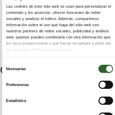
Franco (El)
Santo Adriano
Coaña
Morcín
Las cookies de este sitio web se usan para personalizar el
Gijón
Pesoz
Yernes y Tameza
Castrillón
contenido y los anuncios, ofrecer funciones de redes
Oviedo
San Martín del Rey Aurelio
Candamo
sociales y analizar el tráfico. Además, compartimos
Riosa
Boal
Allande
Cabrales
información sobre el uso que haga del sitio web con
nuestros partners de redes sociales, publicidad y análisis
Belmonte de Miranda
Muros de Nalón
web, quienes pueden combinarla con otra información que
Teverga
les haya proporcionado o que hayan recopilado a partir del
uso que haya hecho de sus servicios.
Selección
Otros centros
Necesarias
de
consentimiento
Preferencias
CHAMOTA, S.L.
Asturias
Gijón | Trabaja en
Estadística