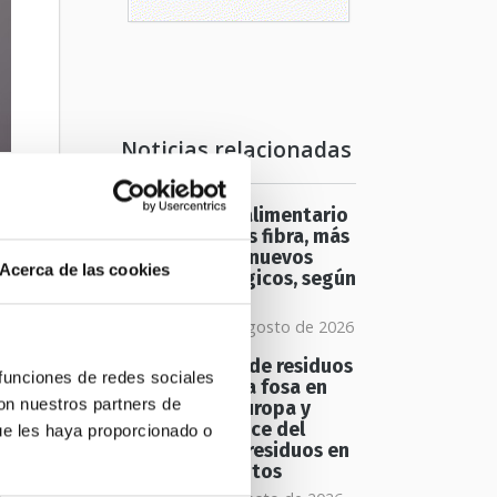
Noticias relacionadas
El packaging alimentario
e
del futuro: más fibra, más
circularidad y nuevos
Acerca de las cookies
retos tecnológicos, según
estudio
 y
domingo 09 de agosto de 2026
Una tonelada de residuos
 funciones de redes sociales
emerge de una fosa en
con nuestros partners de
los Picos de Europa y
n
revela el alcance del
ue les haya proporcionado o
n
abandono de residuos en
espacios remotos