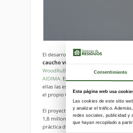
El desarrollo de
materiales innovado
caucho vulcanizado procedentes de
WoodRuB
coordinado por el Instituto
Consentimiento
AIDIMA
. Esta investigación reúne a di
ellas las españolas
Acciona
, la Fundac
Esta página web usa cookie
el propio Centro Tecnológico AIDIMA.
Las cookies de este sitio we
y analizar el tráfico. Ademá
El proyecto, financiado por la Direcc
redes sociales, publicidad y
1,8 millones, tiene una duración de 3 
que hayan recopilado a parti
práctica de los objetivos de la invest