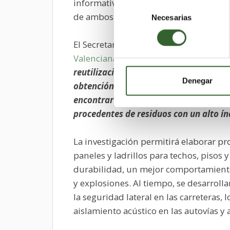
informativo sobre las actuales tecnolo
Selección
de ambos productos, y el volumen de re
Necesarias
de
consentimiento
El Secretario Autonómico de Relacione
Valenciana
, Rafael Ripoll, ha asegura
reutilización de los restos de madera 
Denegar
obtención de productos innovadores pe
encontrar nuevas oportunidades de neg
procedentes de residuos con un alto índ
La investigación permitirá elaborar p
paneles y ladrillos para techos, pisos
durabilidad, un mejor comportamiento
y explosiones. Al tiempo, se desarroll
la seguridad lateral en las carreteras
aislamiento acústico en las autovías y 