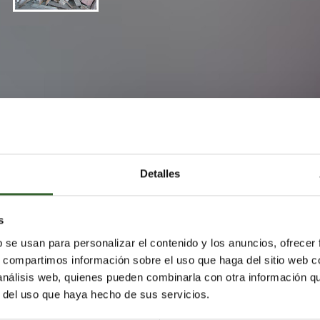
re
s a partir del
reciclaje de restos de madera y el
 los neumáticos
es el principal objetivo del proyecto
Lif
 Tecnológico del Mueble, Madera, Embalaje y Afines,
Detalles
ez entidades y empresas de siete países europeos, entre
ión de la Comunidad Valenciana-Región Europea (
FCVRE
),
s
b se usan para personalizar el contenido y los anuncios, ofrecer
s, compartimos información sobre el uso que haga del sitio web 
ión General de Medio Ambiente de la Comisión Europea co
 análisis web, quienes pueden combinarla con otra información q
años divididos en ocho acciones directas para la puesta e
r del uso que haya hecho de sus servicios.
igación, que incluyen la elaboración de un compendio