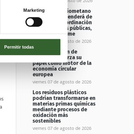
sábado 08 de agosto de 2026
s
Marketing
El futuro del biometano
en Europa dependerá de
una mayor coordinación
entre políticas públicas,
según un informe
viernes 07 de agosto de 2026
Permitir todas
a
La valorización de
residuos refuerza su
papel como motor de la
economía circular
europea
viernes 07 de agosto de 2026
Los residuos plásticos
os
podrían transformarse en
materias primas químicas
a
mediante procesos de
oxidación más
sostenibles
viernes 07 de agosto de 2026