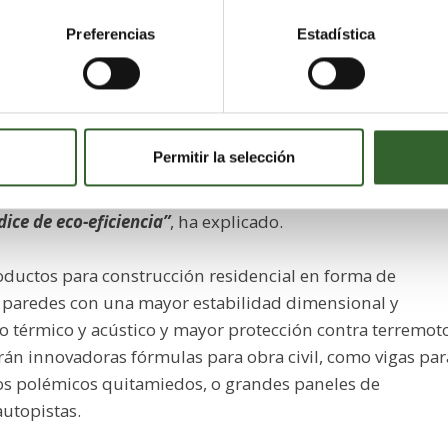
gías y procesos industriales de recuperación de los resto
siduos, gestión y actual reutilización de los mismos.
Preferencias
Estadística
s con el Estado y la Unión Europea de la
Generalitat
do durante la sesión inaugural del proyecto que
“la
junto con neumáticos desechados para la posterior
Permitir la selección
rmitirá eliminar sustancias contaminantes y servirá par
ocio a través del desarrollo de nuevos materiales
ice de eco-eficiencia”
, ha explicado.
roductos para construcción residencial en forma de
 y paredes con una mayor estabilidad dimensional y
 térmico y acústico y mayor protección contra terremot
arán innovadoras fórmulas para obra civil, como vigas par
, los polémicos quitamiedos, o grandes paneles de
autopistas.