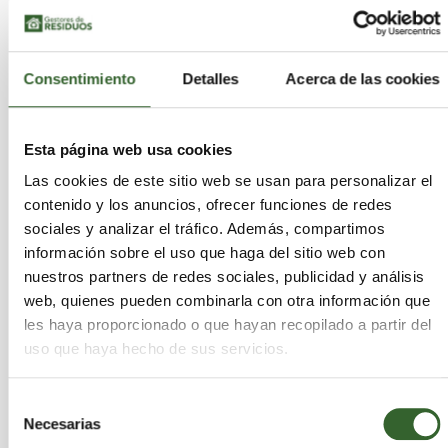
Para el desarrollo del proyecto se cuenta con la
colaboración de REPOL, FAURECIA, REBOCA,
Consentimiento
Detalles
Acerca de las cookies
STADLER y FORD
, y cuenta con la financiación de
la Conselleria d'Economia Sostenible, Sectors
Productius, Comerç i Treball de la Generalitat
Esta página web usa cookies
Valenciana a través de ayudas del IVACE con la
Las cookies de este sitio web se usan para personalizar el
cofinanciación de los fondos FEDER de la UE,
contenido y los anuncios, ofrecer funciones de redes
dentro del Programa Operativo FEDER de la
sociales y analizar el tráfico. Además, compartimos
Comunitat Valenciana 2014-2020. Estas ayudas
información sobre el uso que haga del sitio web con
están dirigidas a centros tecnológicos de la
nuestros partners de redes sociales, publicidad y análisis
Comunitat Valenciana para el desarrollo de
web, quienes pueden combinarla con otra información que
proyectos de I+D de carácter no económico
les haya proporcionado o que hayan recopilado a partir del
realizados en cooperación con empresas para el
uso que haya hecho de sus servicios.
ejercicio 2019.
Selección
En AIMPLAS, Instituto Tecnológico del Plástico,
Necesarias
de
tienen un doble compromiso:
aportar valor a las