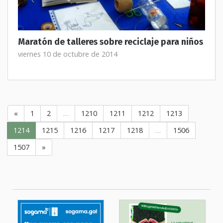
Maratón de talleres sobre reciclaje para niños
viernes 10 de octubre de 2014
«
1
2
…
1210
1211
1212
1213
1214
1215
1216
1217
1218
…
1506
1507
»