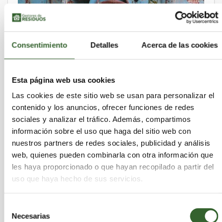
Consentimiento
Detalles
Acerca de las cookies
Esta página web usa cookies
Las cookies de este sitio web se usan para personalizar el
contenido y los anuncios, ofrecer funciones de redes
sociales y analizar el tráfico. Además, compartimos
El Programa Estatal de Prevención de
información sobre el uso que haga del sitio web con
Residuos: buenas pretensiones sin medidas
concretas
nuestros partners de redes sociales, publicidad y análisis
martes 31 de diciembre de 2013
web, quienes pueden combinarla con otra información que
les haya proporcionado o que hayan recopilado a partir del
uso que haya hecho de sus servicios.
Selección
Necesarias
de