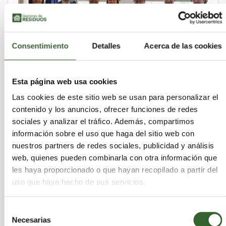
Consentimiento
Detalles
Acerca de las cookies
Esta página web usa cookies
Las cookies de este sitio web se usan para personalizar el
contenido y los anuncios, ofrecer funciones de redes
sociales y analizar el tráfico. Además, compartimos
José Ortiz, Director de Calidad y Medio
información sobre el uso que haga del sitio web con
Ambiente de la Fundación ECO-RAEE’s, habla
sobre los proyectos del SIG en Bruselas
nuestros partners de redes sociales, publicidad y análisis
martes 03 de julio de 2012
web, quienes pueden combinarla con otra información que
les haya proporcionado o que hayan recopilado a partir del
uso que haya hecho de sus servicios.
Selección
Necesarias
de