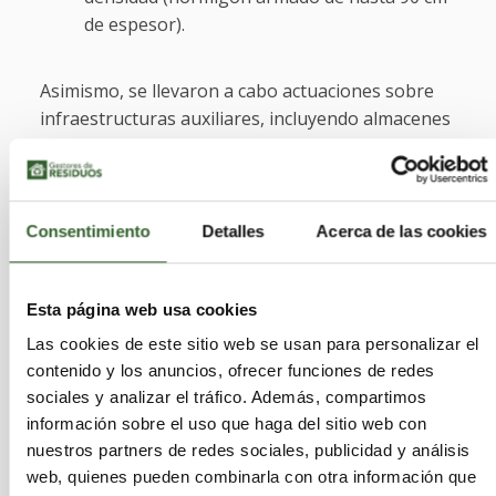
de espesor).
Asimismo, se llevaron a cabo actuaciones sobre
infraestructuras auxiliares, incluyendo almacenes
de residuos, sistemas de evaporación, talleres y
edificios administrativos.
Consentimiento
Detalles
Acerca de las cookies
Restauración del
emplazamiento
Esta página web usa cookies
Las cookies de este sitio web se usan para personalizar el
El objetivo final del proyecto es la liberación
contenido y los anuncios, ofrecer funciones de redes
radiológica del emplazamiento (≈12 ha),
sociales y analizar el tráfico. Además, compartimos
asegurando su aptitud para usos futuros sin
información sobre el uso que haga del sitio web con
restricciones. Para ello, se ha aplicado un plan de
nuestros partners de redes sociales, publicidad y análisis
restauración basado en:
web, quienes pueden combinarla con otra información que