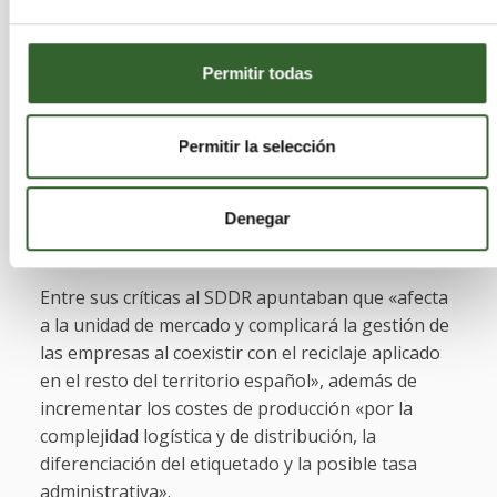
Aunque la mayoría eran territoriales y sectoriales
valencianas, también se unieron de otras
Permitir todas
regiones como Galicia, Baleares, Canarias, Castilla
y León, Murcia, La Rioja, Cantabria, Aragón,
Andalucía o País Vasco. En el documento advertían
Permitir la selección
que complicará la gestión y los costes para
empresas y consumidores, lo que lastrará la
competitividad de las empresas y encarecerá los
Denegar
productos.
Entre sus críticas al SDDR apuntaban que «afecta
a la unidad de mercado y complicará la gestión de
las empresas al coexistir con el reciclaje aplicado
en el resto del territorio español», además de
incrementar los costes de producción «por la
complejidad logística y de distribución, la
diferenciación del etiquetado y la posible tasa
administrativa».