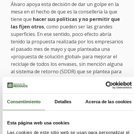
Álvaro apoya esta decisión de dar un golpe en la
mesa en el hecho de que es la conselleria la que
tiene que
hacer sus políticas y
no permitir que
las fijen otros
, como pueden ser las grandes
superficies. En ese sentido, poco efecto abría
tenido la propuesta realizada por los empresarios
el pasado mes de mayo y que planteaba una
«propuesta de solución global» para mejorar el
reciclaje de todos los envases, sin mención alguna
al sistema de retorno (SDDR) que se plantea para
los de bebida, apenas el 9% del contenedor
amarillo.
Tanto la conselleria como los empresarios dieron
Consentimiento
Detalles
Acerca de las cookies
entonces por consensuado el diagnóstico de que
conviene mejorar el reciclaje, aunque no
Esta página web usa cookies
concretaron cómo hacerlo ni cuándo llegaría la
respuesta del Consell sobre la batería de medidas
Las cookies de este sitio web se usan para personalizar el