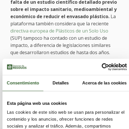
falta de un estudio científico detallado previo
sobre el impacto sanitario, medioambiental y
económico de reducir el envasado plástico.
La
plataforma también considera que la reciente
directiva europea de Plásticos de un Solo Uso
(SUP) tampoco ha contado con un estudio de
impacto, a diferencia de legislaciones similares
que desarrollaron estudios de hasta dos años.
El sector
representa el 2,7% del PIB español y
genera 255.000 puestos de trabajo,
incluyendo
los indirectos, principalmente en la conocida como
Consentimiento
Detalles
Acerca de las cookies
"España Vaciada". EsPlásticos defiende que estas
empresas "llevan años realizando inversiones de
economía circular y reciclabilidad, estando además
Esta página web usa cookies
sus envases gravados ya con un punto verde que
Las cookies de este sitio web se usan para personalizar el
costea su reciclado".
El sector explica que
contenido y los anuncios, ofrecer funciones de redes
sustituir todo el envasado plástico europeo
sociales y analizar el tráfico. Además, compartimos