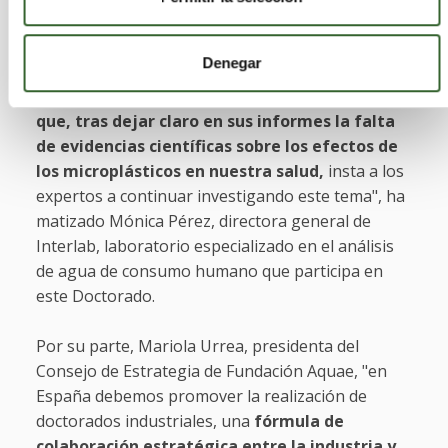
presencia de estas partículas en el ciclo integral
del agua, parte de nuestra investigación consiste
Denegar
en confirmar o desmentir estas afirmaciones.
Este
Doctorado responde a la llamada de la OMS
que, tras dejar claro en sus informes la falta
de evidencias científicas sobre los efectos de
los microplásticos en nuestra salud,
insta a los
expertos a continuar investigando este tema", ha
matizado Mónica Pérez, directora general de
Interlab, laboratorio especializado en el análisis
de agua de consumo humano que participa en
este Doctorado.
Por su parte, Mariola Urrea, presidenta del
Consejo de Estrategia de Fundación Aquae, "en
España debemos promover la realización de
doctorados industriales, una
fórmula de
colaboración estratégica entre la industria y