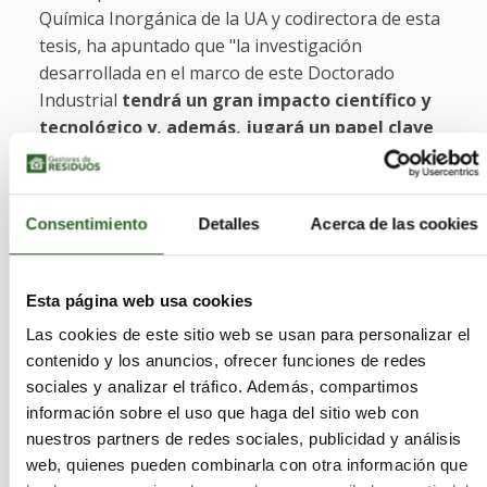
Química Inorgánica de la UA y codirectora de esta
tesis, ha apuntado que "la investigación
desarrollada en el marco de este Doctorado
Industrial
tendrá un gran impacto científico y
tecnológico y, además, jugará un papel clave
en la concienciación social".
Este Doctorado se divide en tres fases: en la
Consentimiento
Detalles
Acerca de las cookies
primera, que se está desarrollando a lo largo de
2020, se creará y validará una metodología
analítica para determinar, entre otros aspectos, el
Esta página web usa cookies
tipo de plástico (polímeros), los aditivos, la
Las cookies de este sitio web se usan para personalizar el
degradación o el nivel de toxicidad de los
contenido y los anuncios, ofrecer funciones de redes
microplásticos estudiados.
"La información
sociales y analizar el tráfico. Además, compartimos
sobre su composición química es clave para
información sobre el uso que haga del sitio web con
conocer su toxicidad y procedencia, lo que nos
nuestros partners de redes sociales, publicidad y análisis
permitirá asociar estos microplásticos con la
web, quienes pueden combinarla con otra información que
fuente de su origen
y, por tanto, nos ayudará a