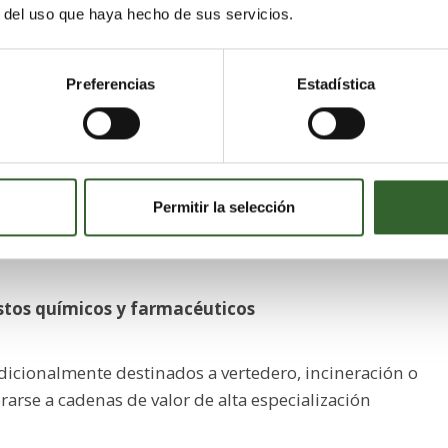
r del uso que haya hecho de sus servicios.
 a escala global. La investigación pone de relieve el
te de carbono reutilizable dentro de modelos de
Preferencias
Estadística
rrollo integra principios de:
uos
Permitir la selección
stos químicos y farmacéuticos
dicionalmente destinados a vertedero, incineración o
arse a cadenas de valor de alta especialización