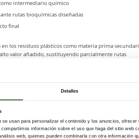
omo intermediario químico
ante rutas bioquímicas diseñadas
to final
o en los residuos plásticos como materia prima secundar
lto valor añadido, sustituyendo parcialmente rutas
siles.
e representa un cambio de paradigma respecto a los
 farmacéutica, caracterizados por una elevada dependenci
Detalles
 de mayor impacto ambiental.
s
APROVECHAMIENTO DE CARBONO
b se usan para personalizar el contenido y los anuncios, ofrecer
s, compartimos información sobre el uso que haga del sitio web 
 análisis web, quienes pueden combinarla con otra información q
 más utilizados en envases de un solo uso y uno de los