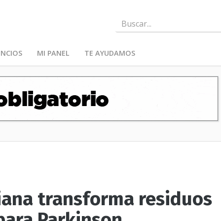
NCIOS
MI PANEL
TE AYUDAMOS
iana transforma residuos
para Parkinson