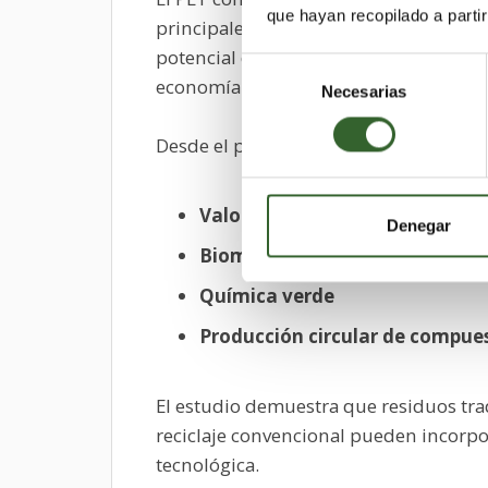
que hayan recopilado a parti
principales flujos de residuos plásticos
potencial de estos residuos como fuen
Selección
economía circular avanzada.
Necesarias
de
consentimiento
Desde el punto de vista técnico, el desa
Valorización material de resid
Denegar
Biomanufactura sostenible
Química verde
Producción circular de compue
El estudio demuestra que residuos tra
reciclaje convencional pueden incorpor
tecnológica.