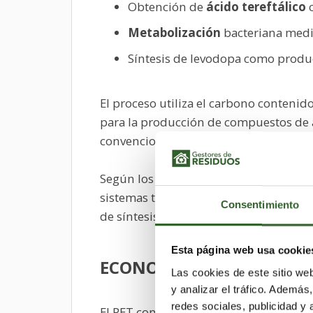
Obtención de
ácido tereftálico
c
Metabolización
bacteriana medi
Síntesis de levodopa como produc
El proceso utiliza el carbono contenid
para la producción de compuestos de a
convencionales basadas en
recursos fó
Según los investigadores, este enfoqu
sistemas tradicionales de fabricación
Consentimiento
de síntesis
petroquímica
y reactivos
Esta página web usa cookie
ECONOMÍA CIRCULAR Y 
Las cookies de este sitio we
y analizar el tráfico. Ademá
redes sociales, publicidad y
El PET constituye uno de los polímeros