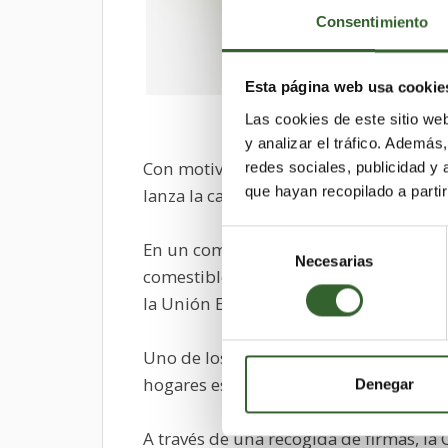
Consentimiento
Esta página web usa cookie
Las cookies de este sitio we
y analizar el tráfico. Ademá
Con motivo del día Mundial de los De
redes sociales, publicidad y
que hayan recopilado a parti
lanza la campaña
“No Tires la Comida”
Selección
En un comunicado, la organización denu
Necesarias
de
comestibles acaban desechados y que 
consentimiento
la Unión Europea, según datos de la 
Uno de los objetivos de esta campaña 
hogares españoles se desperdician 1,3
Denegar
A través de una recogida de firmas, l