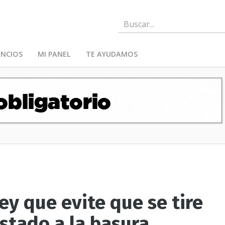
NCIOS
MI PANEL
TE AYUDAMOS
ey que evite que se tire
stado a la basura