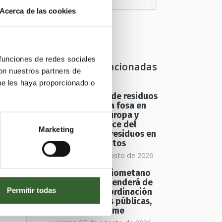
Acerca de las cookies
 funciones de redes sociales
Noticias relacionadas
con nuestros partners de
ue les haya proporcionado o
Una tonelada de residuos
emerge de una fosa en
los Picos de Europa y
s
revela el alcance del
Marketing
abandono de residuos en
de
espacios remotos
sábado 08 de agosto de 2026
El futuro del biometano
en Europa dependerá de
Permitir todas
una mayor coordinación
entre políticas públicas,
según un informe