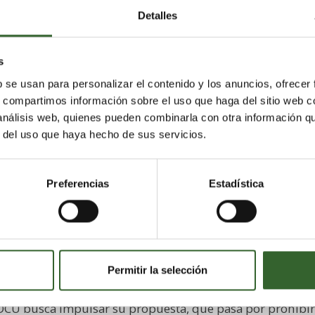
Detalles
s
b se usan para personalizar el contenido y los anuncios, ofrecer
s, compartimos información sobre el uso que haga del sitio web 
rechos del Consumidor que se celebra mañana, la OCU
 análisis web, quienes pueden combinarla con otra información q
r del uso que haya hecho de sus servicios.
,
contra el desperdicio alimentario.
ncia que entre el 30 y el 50 por ciento de los alimento
Preferencias
Estadística
España es el séptimo país que más comida desperdicia 
Comisión Europea.
es la concienciación de los consumidores, ya que en los
6 millones de toneladas de comida.
Permitir la selección
a OCU busca impulsar su propuesta, que pasa por prohibir