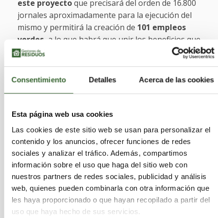
este proyecto
que precisará del orden de 16.800
jornales aproximadamente para la ejecución del
mismo y permitirá la creación de
101 empleos
verdes,
a lo que habrá que unir los beneficios que
tendrá para la economía de la zona mediante la
implantación de nuevas empresas de gestión y
aprovechamiento de residuos en la Sierra, una
Consentimiento
Detalles
Acerca de las cookies
zona de un alto valor ecológico que requiere de
una gestión eficiente. Este nuevo modelo de
reciclaje consiste en una
recogida de residuos
Esta página web usa cookies
puerta a puerta, teniendo entre sus
Las cookies de este sitio web se usan para personalizar el
principales objetivos la implantación del
contenido y los anuncios, ofrecer funciones de redes
compostaje doméstico de la materia orgánica
sociales y analizar el tráfico. Además, compartimos
para reutilizarla en explotaciones agrarias.
Se
información sobre el uso que haga del sitio web con
espera recoger del orden de las 51.600 toneladas
nuestros partners de redes sociales, publicidad y análisis
anuales entre materia orgánica, papel, cartón,
web, quienes pueden combinarla con otra información que
plástico, metales, vidrio, textil, celulosas o
les haya proporcionado o que hayan recopilado a partir del
maderas.
uso que haya hecho de sus servicios.