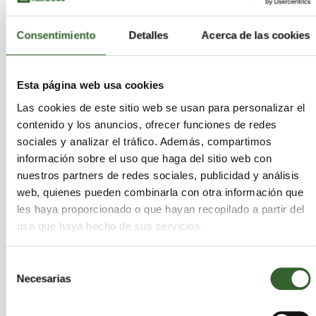
México. Por lo que después de tres años de
investigación, el grupo científico de la máxima
Consentimiento
Detalles
Acerca de las cookies
casa de estudios encontró el proceso de
laboratorio que hace viable que a la semilla de
tamarindo se le puede injertar químicamente un
Esta página web usa cookies
polímero flexible similar al hule: el poliacrilato de
etilo.
Las cookies de este sitio web se usan para personalizar el
contenido y los anuncios, ofrecer funciones de redes
sociales y analizar el tráfico. Además, compartimos
“Agregamos sufractantes para hacer la espuma,
información sobre el uso que haga del sitio web con
así como cuando una persona agrega detergente
nuestros partners de redes sociales, publicidad y análisis
en la lavadora; lo complicado es mantener esas
web, quienes pueden combinarla con otra información que
burbujas, para ello hicimos un secado por
les haya proporcionado o que hayan recopilado a partir del
liofilización para obtener la espuma rígida, más
uso que haya hecho de sus servicios.
estable y que puede resistir una carga mecánica”,
señaló.
Selección
Necesarias
de
Actualmente la investigación se encuentra en
consentimiento
etapa de
desarrollo
. A la par los académicos de la