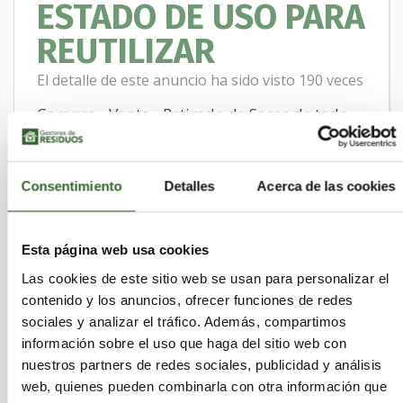
ESTADO DE USO PARA
REUTILIZAR
El detalle de este anuncio ha sido visto 190 veces
Compra - Venta - Retirada de Sacos de todo
tipo (Rafia, Plástico, Yute, Papel, etc.) y Sacas
Big bags Nuevos y Seminuevos (Anónimos e
Consentimiento
Detalles
Acerca de las cookies
Impresos) de todo tipo (No Mats. Peligrosas)
que estén en buen estado de Uso para
reutilizar; así como otros materiales de
Esta página web usa cookies
embalaje industrial. Nos encargamos de la
Las cookies de este sitio web se usan para personalizar el
recogida a nivel nacional, mercancía
contenido y los anuncios, ofrecer funciones de redes
acondicionada sobre palets, en balas/Fardos
sociales y analizar el tráfico. Además, compartimos
información sobre el uso que haga del sitio web con
o similar. Enviar ofertas, solicitudes.
nuestros partners de redes sociales, publicidad y análisis
Responder
web, quienes pueden combinarla con otra información que