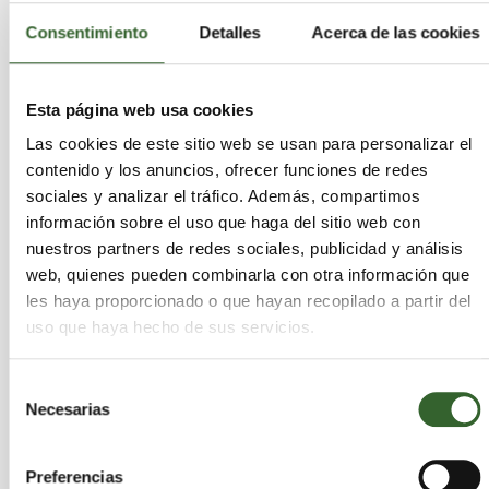
procesadores etc. Lo vendo todo.
Consentimiento
Detalles
Acerca de las cookies
El anuncio ha expirado
Esta página web usa cookies
Las respuestas a este mensaje serán privadas. No
Las cookies de este sitio web se usan para personalizar el
serán publicadas en este tablón.
contenido y los anuncios, ofrecer funciones de redes
sociales y analizar el tráfico. Además, compartimos
información sobre el uso que haga del sitio web con
nuestros partners de redes sociales, publicidad y análisis
web, quienes pueden combinarla con otra información que
les haya proporcionado o que hayan recopilado a partir del
uso que haya hecho de sus servicios.
Selección
Necesarias
de
consentimiento
Preferencias