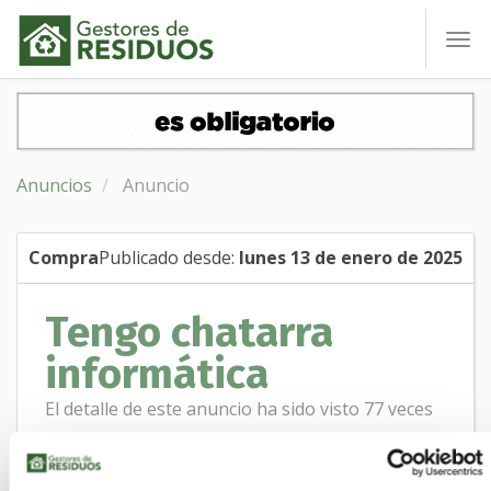
To
nav
Anuncios
Anuncio
Compra
Publicado desde:
lunes 13 de enero de 2025
Tengo chatarra
informática
El detalle de este anuncio ha sido visto 77 veces
Tengo una tienda de informática y tengo
placas base, disco duros, memorias,