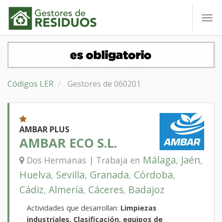
To
nav
Códigos LER
Gestores de 060201
AMBAR PLUS
AMBAR ECO S.L.
Málaga
Jaén
Dos Hermanas | Trabaja en
,
,
Huelva
Sevilla
Granada
Córdoba
,
,
,
,
Cádiz
Almería
Cáceres
Badajoz
,
,
,
Actividades que desarrollan:
Limpiezas
industriales, Clasificación, equipos de