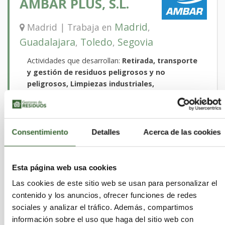
AMBAR PLUS, S.L.
Madrid
Madrid | Trabaja en
,
Guadalajara
Toledo
Segovia
,
,
Actividades que desarrollan:
Retirada, transporte
y gestión de residuos peligrosos y no
peligrosos, Limpiezas industriales,
Clasificación, maquinas de limpieza
(lavapistolas y lavapiezas), Limpieza de
separadores, Desgasificación y anulación de
depósitos, Contenedores de gran volumen,
Consentimiento
Detalles
Acerca de las cookies
Retirada de fibrocemento
Sectores:
Aceites, Acidos, Agrarios, Caucho,
Disolventes, Equipos Electronicos, Escorias,
Esta página web usa cookies
Lodos, Madera, Metales, Plasticos, Quimicos,
Las cookies de este sitio web se usan para personalizar el
RCD, Sanitarios, Suelos Contaminados, Pilas,
contenido y los anuncios, ofrecer funciones de redes
Textiles, Toner, VFU, Vidrio, Papel
sociales y analizar el tráfico. Además, compartimos
información sobre el uso que haga del sitio web con