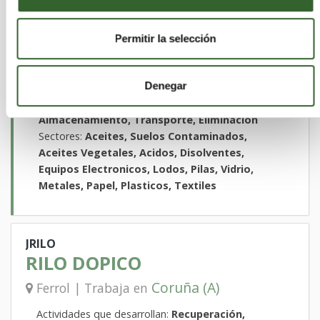
MAGMA
TRATAMIENTOS, S.L.U.
Permitir la selección
Massalfassar | Trabaja en
Valencia/València
Denegar
Actividades que desarrollan:
Recuperación,
Almacenamiento, Transporte, Eliminación
Sectores:
Aceites, Suelos Contaminados,
Aceites Vegetales, Acidos, Disolventes,
Equipos Electronicos, Lodos, Pilas, Vidrio,
Metales, Papel, Plasticos, Textiles
JRILO
RILO DOPICO
Coruña (A)
Ferrol | Trabaja en
Actividades que desarrollan:
Recuperación,